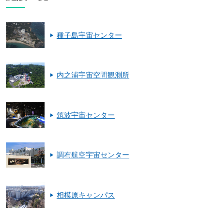
種子島宇宙センター
内之浦宇宙空間観測所
筑波宇宙センター
調布航空宇宙センター
相模原キャンパス