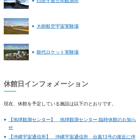
臼田宇宙空間観測所
大樹航空宇宙実験場
能代ロケット実験場
休館日インフォメーション
現在、休館を予定している施設は以下のとおりです。
【地球観測センター】 地球観測センター 臨時休館のお知ら
せ
【沖縄宇宙通信所】 沖縄宇宙通信所 台風13号の接近に伴