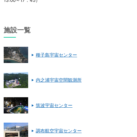
13:00～17：45）
施設一覧
種子島宇宙センター
内之浦宇宙空間観測所
筑波宇宙センター
調布航空宇宙センター