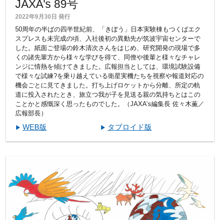
JAXA's 89号
2022年9月30日 発行
50周年の半ばの四半世紀前、「きぼう」日本実験棟もつくばエク
スプレスも未完成の頃、入社後初の異動先が筑波宇宙センターで
した。紙面ご登場の鈴木清次さんをはじめ、研究開発の現場で多
くの諸先輩方から様々な学びを得て、同僚や後輩と様々なチャレ
ンジに情熱を傾けてきました。広報担当としては、環境試験設備
で様々な試練?を乗り越えている衛星実機たちを視察や報道対応の
機会ごとに見てきました。打ち上げロケットから分離、所定の軌
道に投入されたとき、旅立つ我が子を見送る親の気持ちとはこの
ことかと感慨深く思ったものでした。（JAXA’s編集長 佐々木薫／
広報部長）
WEB版
タブロイド版