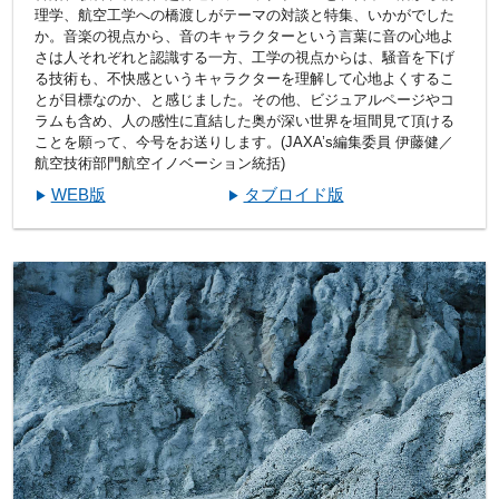
理学、航空工学への橋渡しがテーマの対談と特集、いかがでした
か。音楽の視点から、音のキャラクターという言葉に音の心地よ
さは人それぞれと認識する一方、工学の視点からは、騒音を下げ
る技術も、不快感というキャラクターを理解して心地よくするこ
とが目標なのか、と感じました。その他、ビジュアルページやコ
ラムも含め、人の感性に直結した奥が深い世界を垣間見て頂ける
ことを願って、今号をお送りします。(JAXA’s編集委員 伊藤健／
航空技術部門航空イノベーション統括)
WEB版
タブロイド版