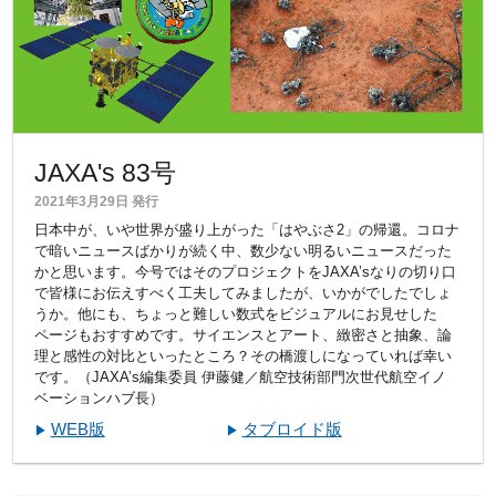
JAXA's 83号
2021年3月29日 発行
日本中が、いや世界が盛り上がった「はやぶさ2」の帰還。コロナ
で暗いニュースばかりが続く中、数少ない明るいニュースだった
かと思います。今号ではそのプロジェクトをJAXA’sなりの切り口
で皆様にお伝えすべく工夫してみましたが、いかがでしたでしょ
うか。他にも、ちょっと難しい数式をビジュアルにお見せした
ページもおすすめです。サイエンスとアート、緻密さと抽象、論
理と感性の対比といったところ？その橋渡しになっていれば幸い
です。（JAXA’s編集委員 伊藤健／航空技術部門次世代航空イノ
ベーションハブ長）
WEB版
タブロイド版