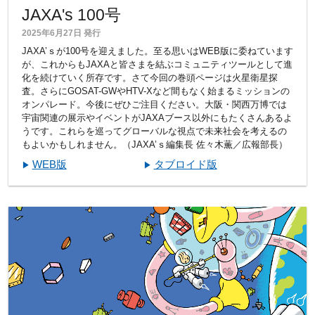
JAXA's 100号
2025年6月27日 発行
JAXA’ｓが100号を迎えました。至る思いはWEB版に委ねています
が、これからもJAXAと皆さまを結ぶコミュニティツールとして進
化を続けていく所存です。さて今回の巻頭ページは火星衛星探
査。さらにGOSAT-GWやHTV-Xなど間もなく始まるミッションの
オンパレード。今後にぜひご注目ください。大阪・関西万博では
宇宙関連の展示やイベントがJAXAブース以外にもたくさんあるよ
うです。これらを巡ってグローバルな視点で未来社会を考えるの
もよいかもしれません。（JAXA’ｓ編集長 佐々木薫／広報部長）
WEB版
タブロイド版