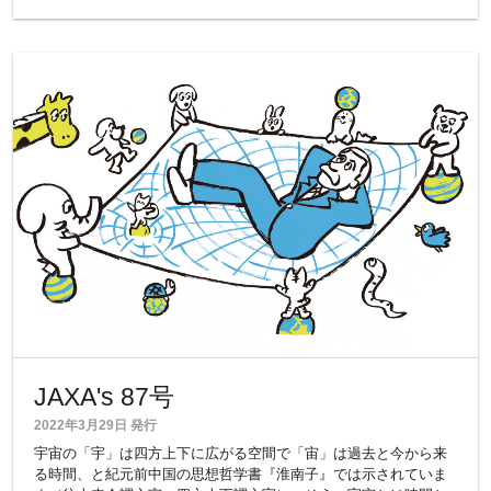
JAXA's 87号
2022年3月29日 発行
宇宙の「宇」は四方上下に広がる空間で「宙」は過去と今から来
る時間、と紀元前中国の思想哲学書『淮南子』では示されていま