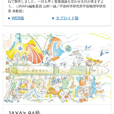
ねて製作しました。一日も早く直接議論を交わせる日が来ますよ
う。（JAXA’s編集委員 山村一誠／宇宙科学研究所宇宙物理学研究
系 准教授）
WEB版
タブロイド版
JAXA's 84号