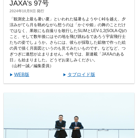
JAXA's 97号
2024年10月9日 発行
「観測史上最も暑い夏」といわれた猛暑もようやく峠を越え、夕
涼みがてら月を眺めながら想うのは「かぐや姫」の舞のことだけ
ではなく、果敢にも自撮りを敢行したSLIMとLEV-1,2(SOLA-Q)の
こと、そして数年後にはその地を飛び跳ねるであろう宇宙飛行士
たちの姿でしょうか。さらには、彼らが採取した鉱物で作った絵
の具で描く月面図というのも見てみたいものです。などなど、つ
ぎつぎに連想が止まりません。今号では、新連載「JAXAのある
日」も始まりました。どうぞお楽しみください。
（山村一誠／編集委員）
WEB版
タブロイド版