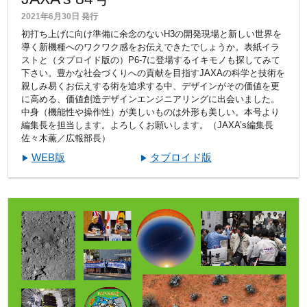
2021年6月30日 発行
初打ち上げに向け準備に余念のないH3の開発現場と新しい世界を
導く新機種へのワクワク感をお伝えできたでしょうか。表紙イラ
ストと（タブロイド版の）P6-7に登場するイキモノも探してみて
下さい。豊かな社会づくりへの貢献を目指すJAXAの科学と技術を
親しみ易くお伝えする術を追求する中、デザインがその価値を更
に高める、価値創造デザインエンジニアリングに出会いました。
中身（機能性や操作性）が美しいものは外形も美しい。本号より
編集長を担当します。よろしくお願いします。（JAXA’s編集長
佐々木薫／広報部長）
WEB版
タブロイド版