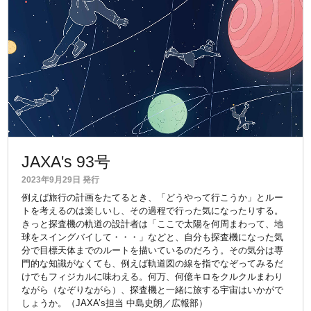
JAXA's 93号
2023年9月29日 発行
例えば旅行の計画をたてるとき、「どうやって行こうか」とルー
トを考えるのは楽しいし、その過程で行った気になったりする。
きっと探査機の軌道の設計者は「ここで太陽を何周まわって、地
球をスイングバイして・・・」などと、自分も探査機になった気
分で目標天体までのルートを描いているのだろう。その気分は専
門的な知識がなくても、例えば軌道図の線を指でなぞってみるだ
けでもフィジカルに味わえる。何万、何億キロをクルクルまわり
ながら（なぞりながら）、探査機と一緒に旅する宇宙はいかがで
しょうか。（JAXA’s担当 中島史朗／広報部）