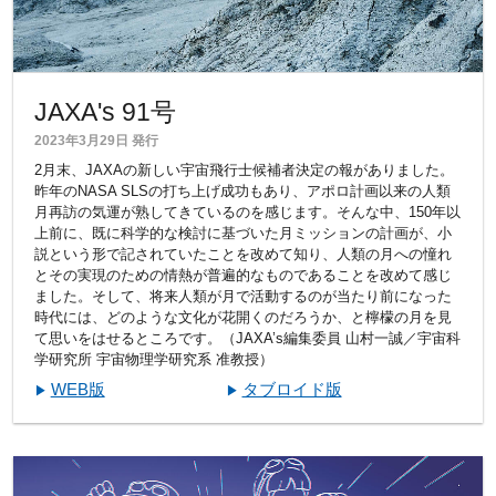
JAXA's 91号
2023年3月29日 発行
2月末、JAXAの新しい宇宙飛行士候補者決定の報がありました。
昨年のNASA SLSの打ち上げ成功もあり、アポロ計画以来の人類
月再訪の気運が熟してきているのを感じます。そんな中、150年以
上前に、既に科学的な検討に基づいた月ミッションの計画が、小
説という形で記されていたことを改めて知り、人類の月への憧れ
とその実現のための情熱が普遍的なものであることを改めて感じ
ました。そして、将来人類が月で活動するのが当たり前になった
時代には、どのような文化が花開くのだろうか、と檸檬の月を見
て思いをはせるところです。（JAXA’s編集委員 山村一誠／宇宙科
学研究所 宇宙物理学研究系 准教授）
WEB版
タブロイド版