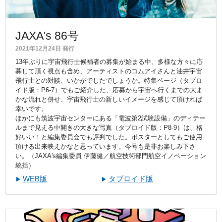
JAXA's 86号
2021年12月24日 発行
13年ぶりに宇宙飛行士候補者の募集が始まる中、多様な方々に応
募して頂く視点も含め、アーティストのコムアイさんと油井宇宙
飛行士との対談、いかがでしたでしょうか。特集ページ（タブロ
イド版：P6-7）でもご紹介した、応募から宇宙へ行くまでの大ま
かな流れと併せ、宇宙飛行士の新しいイメージを感じて頂ければ
幸いです。
ほかにも筑波宇宙センターにある「電波第2試験設備」のディテー
ルまで見える中開きの大きな写真（タブロイド版：P8-9）は、格
好いい！と編集委員会でも評判でした。ポスターとしてもご使用
頂ける出来映えかなと思っています。今号も是非お楽しみ下さ
い。（JAXA's編集委員 伊藤健／航空技術部門航空イノベーション
統括）
WEB版
タブロイド版