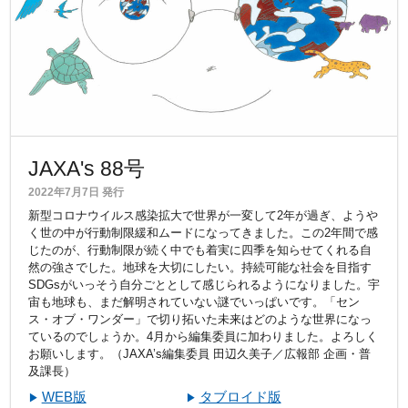
JAXA's 88号
2022年7月7日 発行
新型コロナウイルス感染拡大で世界が一変して2年が過ぎ、ようや
く世の中が行動制限緩和ムードになってきました。この2年間で感
じたのが、行動制限が続く中でも着実に四季を知らせてくれる自
然の強さでした。地球を大切にしたい。持続可能な社会を目指す
SDGsがいっそう自分ごととして感じられるようになりました。宇
宙も地球も、まだ解明されていない謎でいっぱいです。「セン
ス・オブ・ワンダー」で切り拓いた未来はどのような世界になっ
ているのでしょうか。4月から編集委員に加わりました。よろしく
お願いします。（JAXA’s編集委員 田辺久美子／広報部 企画・普
及課長）
WEB版
タブロイド版