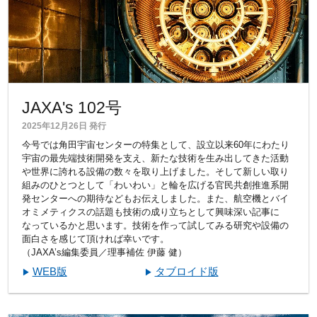
JAXA's 102号
2025年12月26日 発行
今号では角田宇宙センターの特集として、設立以来60年にわたり
宇宙の最先端技術開発を支え、新たな技術を生み出してきた活動
や世界に誇れる設備の数々を取り上げました。そして新しい取り
組みのひとつとして「わいわい」と輪を広げる官民共創推進系開
発センターへの期待などもお伝えしました。また、航空機とバイ
オミメティクスの話題も技術の成り立ちとして興味深い記事に
なっているかと思います。技術を作って試してみる研究や設備の
面白さを感じて頂ければ幸いです。
（JAXA’s編集委員／理事補佐 伊藤 健）
WEB版
タブロイド版