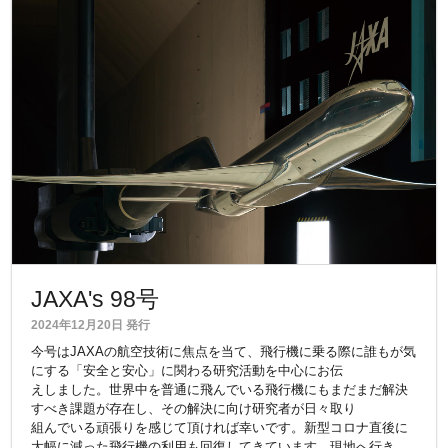
JAXA's 98号
2024年12月20日 発行
今号はJAXAの航空技術に焦点を当て、飛行機に乗る際に誰もが気
にする「安全と安心」に関わる研究活動を中心にお伝
えしました。世界中を普通に飛んでいる飛行機にもまだまだ解決
すべき課題が存在し、その解決に向け研究者が日々取り
組んでいる頑張りを感じて頂ければ幸いです。新型コロナ直後に
大幅に減った飛行機の利用も回復してきています。現地へ行き、