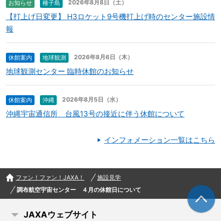
2026年8月8日（土）
お知らせ
種子島
【打上げ日変更】 H3ロケット9号機打上げ時のセンター施設情
報
2026年8月6日（木）
休館案内
地球観測
地球観測センター 臨時休館のお知らせ
2026年8月5日（水）
休館案内
沖縄
沖縄宇宙通信所 台風13号の接近に伴う休館について
インフォメーション一覧はこちら
ファン！ファン！JAXA！
施設見学
調布航空宇宙センター ４月の休館日について
JAXAウェブサイト