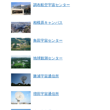
調布航空宇宙センター
相模原キャンパス
角田宇宙センター
地球観測センター
勝浦宇宙通信所
増田宇宙通信所