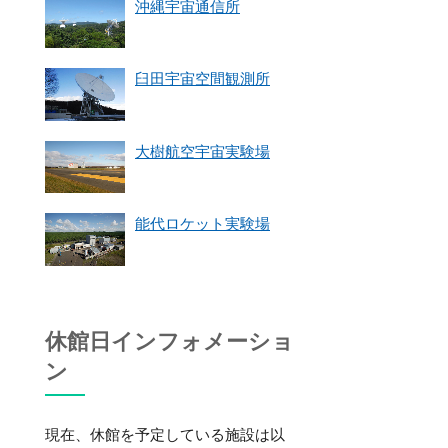
沖縄宇宙通信所
臼田宇宙空間観測所
大樹航空宇宙実験場
能代ロケット実験場
休館日インフォメーショ
ン
現在、休館を予定している施設は以