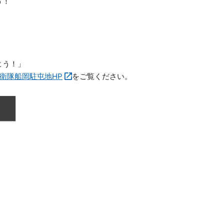
う！
よう！」
衛隊船岡駐屯地HP
をご覧ください。