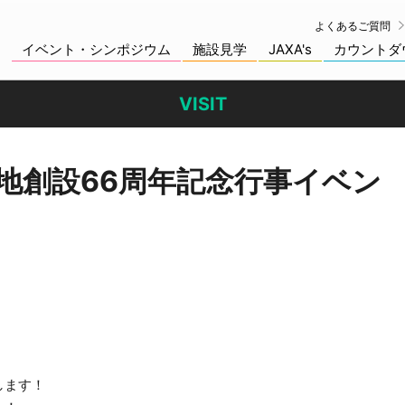
よくあるご質問
イベント・シンポジウム
施設見学
JAXA's
カウントダ
VISIT
地創設66周年記念行事イベン
します！