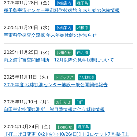
2025年11月28日（金）
休館案内
種子島
種子島宇宙センター宇宙科学技術館 年末年始の休館情報
2025年11月26日（水）
休館案内
相模原
宇宙科学探査交流棟 年末年始休館のお知らせ
2025年11月25日（火）
お知らせ
内之浦
内之浦宇宙空間観測所 12月以降の見学規制について
2025年11月11日（火）
トピックス
地球観測
2025年度 地球観測センター施設一般公開開催報告
2025年11月10日（月）
お知らせ
臼田
臼田宇宙空間観測所 熊目撃情報に伴う継続情報
2025年10月24日（金）
お知らせ
種子島
【打上げ日変更10/21(火)→10/26(日)】H3ロケット7号機打上