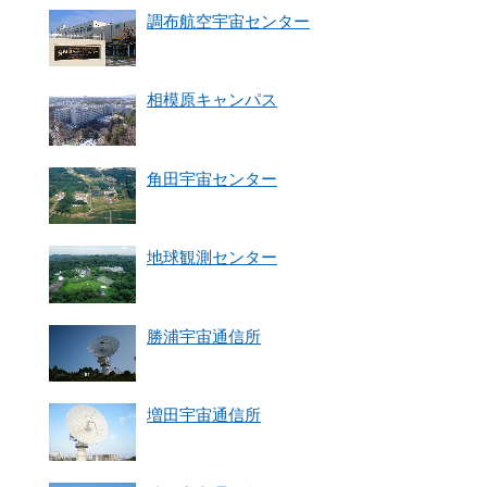
調布航空宇宙センター
相模原キャンパス
角田宇宙センター
地球観測センター
勝浦宇宙通信所
増田宇宙通信所