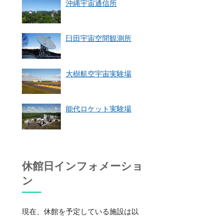
沖縄宇宙通信所
臼田宇宙空間観測所
大樹航空宇宙実験場
能代ロケット実験場
休館日インフォメーショ
ン
現在、休館を予定している施設は以