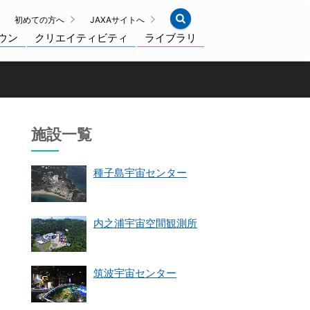
初めての方へ
JAXAサイトへ
ウン
クリエイティビティ
ライブラリ
施設一覧
種子島宇宙センター
内之浦宇宙空間観測所
筑波宇宙センター