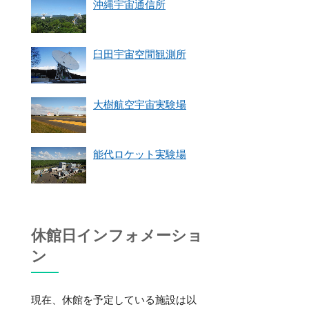
沖縄宇宙通信所
臼田宇宙空間観測所
大樹航空宇宙実験場
能代ロケット実験場
休館日インフォメーショ
ン
現在、休館を予定している施設は以