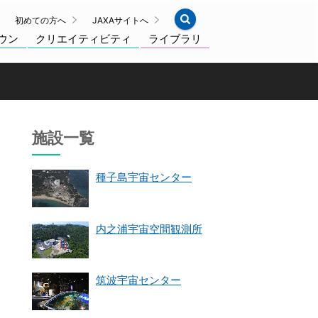
初めての方へ
JAXAサイトへ
ウン
クリエイティビティ
ライブラリ
施設一覧
種子島宇宙センター
内之浦宇宙空間観測所
筑波宇宙センター