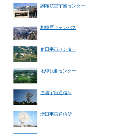
調布航空宇宙センター
相模原キャンパス
角田宇宙センター
地球観測センター
勝浦宇宙通信所
増田宇宙通信所