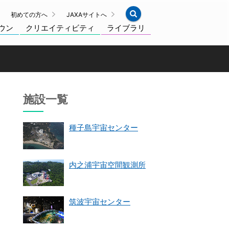
初めての方へ
JAXAサイトへ
ウン
クリエイティビティ
ライブラリ
施設一覧
種子島宇宙センター
内之浦宇宙空間観測所
筑波宇宙センター