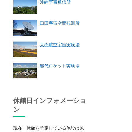
沖縄宇宙通信所
臼田宇宙空間観測所
大樹航空宇宙実験場
能代ロケット実験場
休館日インフォメーショ
ン
現在、休館を予定している施設は以