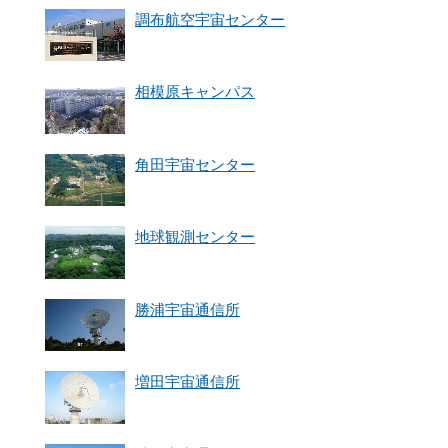
調布航空宇宙センター
相模原キャンパス
角田宇宙センター
地球観測センター
勝浦宇宙通信所
増田宇宙通信所