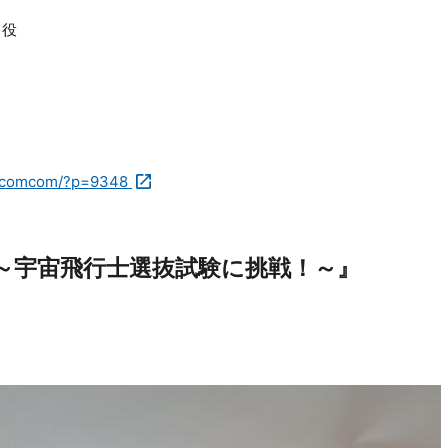
当役
jp/comcom/?p=9348
 ～宇宙飛行士選抜試験に挑戦！～』