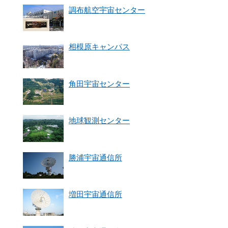
調布航空宇宙センター
相模原キャンパス
角田宇宙センター
地球観測センター
勝浦宇宙通信所
増田宇宙通信所