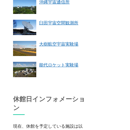
沖縄宇宙通信所
臼田宇宙空間観測所
大樹航空宇宙実験場
能代ロケット実験場
休館日インフォメーショ
ン
現在、休館を予定している施設は以