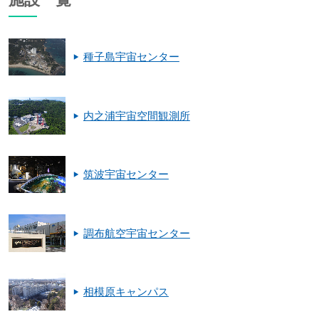
種子島宇宙センター
内之浦宇宙空間観測所
筑波宇宙センター
調布航空宇宙センター
相模原キャンパス