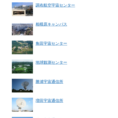
調布航空宇宙センター
相模原キャンパス
角田宇宙センター
地球観測センター
勝浦宇宙通信所
増田宇宙通信所