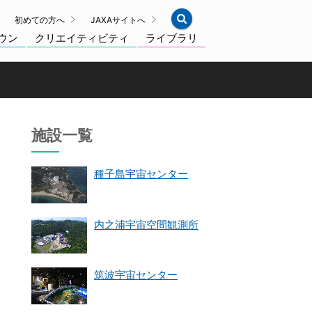
初めての方へ
JAXAサイトへ
ウン
クリエイティビティ
ライブラリ
施設一覧
種子島宇宙センター
内之浦宇宙空間観測所
筑波宇宙センター