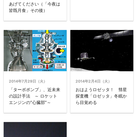
あげてください（「今夜は
皆既月食」その後）
2014年7月29日（火）
2014年2月4日（火）
「ターボポンプ」、近未来
おはようロゼッタ！ 彗星
の設計手法 ～ ロケット
探査機「ロゼッタ」冬眠か
エンジンの“心臓部”～
ら目覚める