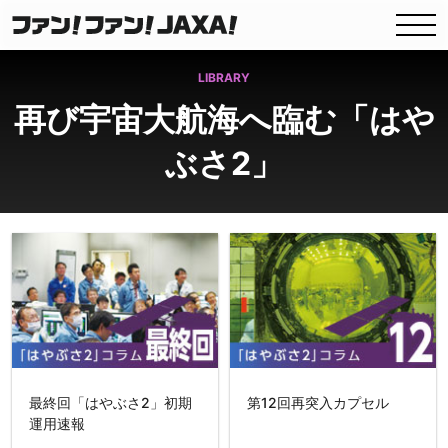
LIBRARY
再び宇宙大航海へ臨む「はや
ぶさ2」
最終回「はやぶさ2」初期
第12回再突入カプセル
運用速報