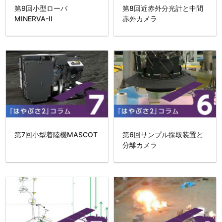
第9回小型ローバ
第8回近赤外分光計と中間
MINERVA-II
赤外カメラ
第7回小型着陸機MASCOT
第6回サンプル採取装置と
分離カメラ