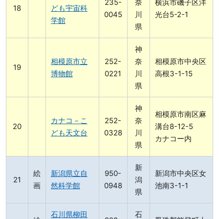
235-
奈
横浜市磯子区洋
ども宇宙科
0045
川
光台5-2-1
学館
県
神
相模原市立
252-
奈
相模原市中央区
博物館
0221
川
高根3-1-15
県
神
相模原市南区麻
カナコ－こ
252-
奈
溝台8-12-5
ども天文台
0328
川
カナコー内
県
新
絵
新潟県立自
950-
新潟市中央区女
潟
画
然科学館
0948
池南3-1-1
県
石川県柳田
石