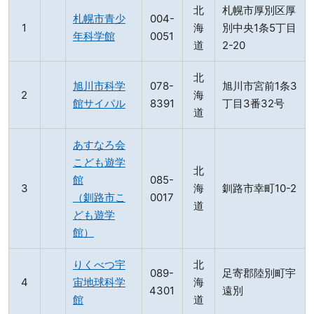
北
札幌市厚別区厚
札幌市青少
004-
海
別中央1条5丁目
年科学館
0051
道
2-20
北
旭川市科学
078-
旭川市宮前1条3
海
館サイパル
8391
丁目3番32号
道
あすなろ会
こども遊学
北
館
085-
海
釧路市幸町10-2
（釧路市こ
0017
道
ども遊学
館）
りくべつ宇
北
089-
足寄郡陸別町宇
宙地球科学
海
4301
遠別
館
道