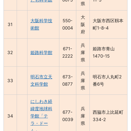
県
大
大阪科学技
550-
大阪市西区靱本
阪
術館
0004
町1-8-4
府
兵
671-
姫路市青山
姫路科学館
庫
2222
1470-15
県
兵
明石市立天
673-
明石市人丸町2
庫
文科学館
0877
番6号
県
にしわき経
緯度地球科
兵
677-
西脇市上比延町
学館「テ
庫
0039
334-2
ラ・ドー
県
ム」