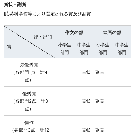
賞状・副賞
[応募科学館等により選定される賞及び副賞]
作文の部
絵画の部
部・部門
小学生
中学生
小学生
中学生
賞
部門
部門
部門
部門
最優秀賞
（各部門1点、計4
賞状・副賞
点）
優秀賞
（各部門2点、計8
賞状・副賞
点）
佳作
（各部門3点、計12
賞状・副賞