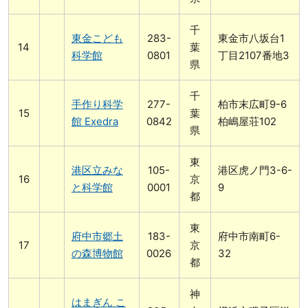
千
東金こども
283-
東金市八坂台1
葉
科学館
0801
丁目2107番地3
県
千
手作り科学
277-
柏市末広町9-6
葉
館 Exedra
0842
柏嶋屋荘102
県
東
港区立みな
105-
港区虎ノ門3-6-
京
と科学館
0001
9
都
東
府中市郷土
183-
府中市南町6-
京
の森博物館
0026
32
都
神
はまぎん こ