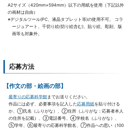
A2サイズ（420mm×594mm）以下の用紙を使用（下記以外
の画材は自由）
※デジタルツール(PC、液晶タブレット等)の使用不可。 コラ
ージュアート、千切り絵(切り絵含む)、貼り絵、彫刻、版
画等も対象外。
応募方法
【作文の部・絵画の部】
最寄りの応募科学館
までお送りください。
作品には必ず、必要事項を記入した
応募用紙
を貼り付ける
か、①氏名（ふりがな）、②住所（ふりがな：応募者本人
の住所を記載）、③電話番号、④学校名（ふりがな）、
⑤学年、⑥最寄りの応募科学館名、⑦作品への思い（100