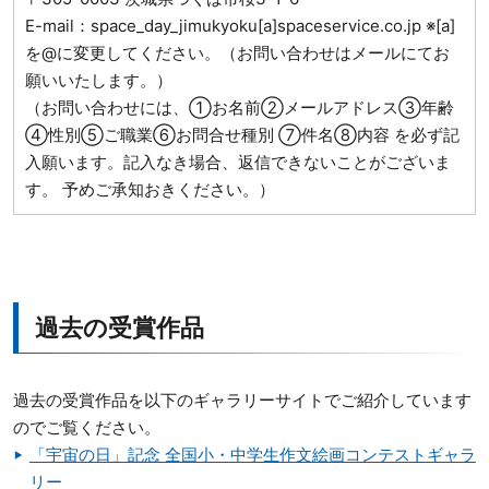
E-mail：space_day_jimukyoku[a]spaceservice.co.jp ※[a]
を@に変更してください。（お問い合わせはメールにてお
願いいたします。）
（お問い合わせには、①お名前②メールアドレス③年齢
④性別⑤ご職業⑥お問合せ種別 ⑦件名⑧内容 を必ず記
入願います。記入なき場合、返信できないことがございま
す。 予めご承知おきください。）
過去の受賞作品
過去の受賞作品を以下のギャラリーサイトでご紹介しています
のでご覧ください。
「宇宙の日」記念 全国小・中学生作文絵画コンテストギャラ
リー