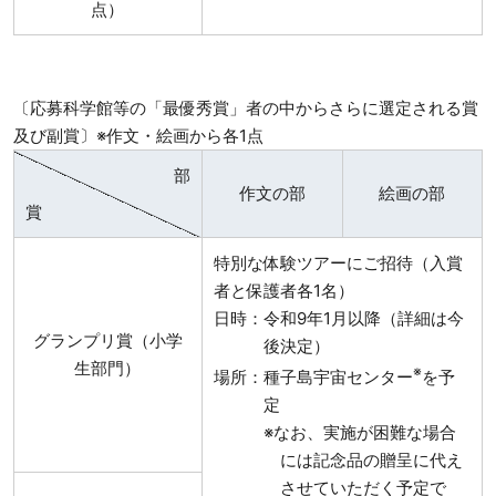
点）
〔応募科学館等の「最優秀賞」者の中からさらに選定される賞
及び副賞〕※作文・絵画から各1点
部
作文の部
絵画の部
賞
特別な体験ツアーにご招待（入賞
者と保護者各1名）
日時：令和9年1月以降（詳細は今
グランプリ賞（小学
後決定）
生部門）
※
場所：種子島宇宙センター
を予
定
※なお、実施が困難な場合
には記念品の贈呈に代え
させていただく予定で