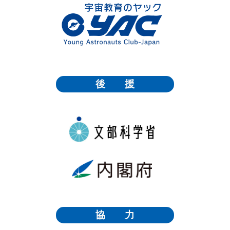
後 援
協 力