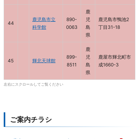
鹿
鹿児島市立
890-
児
鹿児島市鴨池2
科学館
0063
島
丁目31-18
県
鹿
899-
児
鹿屋市輝北町市
輝北天球館
8511
島
成1660-3
県
ご案内チラシ