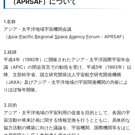
（APRSAF）について
1.名称
アジア・太平洋地域宇宙機関会議
（
A
sia-
P
acific
R
egional
S
pace
A
gency
F
orum：APRSAF）
2.経緯
平成4年（1992年）に開催されたアジア・太平洋国際宇宙年会
議（APIC）の閉会宣言での勧告を受け、平成5年（1993年）以
降、文部科学省、国立研究開発法人宇宙航空研究開発機構
（JAXA）及びアジア・太平洋地域の宇宙関連機関の共催によ
りほぼ毎年開催。
3.目的
アジア・太平洋地域の宇宙利用の促進を目的として、各国の宇
宙活動や将来計画に関する情報交換を行うとともに、具体的な
協力活動の構築に向けた議論を、宇宙機関、国際機関等をはじ