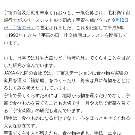
宇宙の普及活動を末永く行おうと、一般公募され、毛利衛宇宙
飛行士がスペースシャトルで初めて宇宙へ飛び立った
9月12日
が「宇宙の日」
に選定されました。これを記念して平成5年
（1993年）から「宇宙の日」作文絵画コンテストを開催して
います。
いま、日本では月や火星など「地球の外」でくらすことを目ざ
した研究が進んでいます。
JAXAや民間の会社では、宇宙ステーションに食べ物や実験の
道具を運ぶ「補給船」をつくったり、将来は月に荷物をとどけ
るしくみを考えたりしています。
宇宙で長くくらすためには、地球から物を運ぶだけでなく、宇
宙で食べものを育てることも大切です。月や火星で野菜を育て
る「宇宙菜園」の研究も進んでいます。
植物は、食べものになるだけでなく、心をほっとさせてくれる
大切な存在です。
宇宙でくらす人が増えたら、食べ物や道具、手紙、エネル