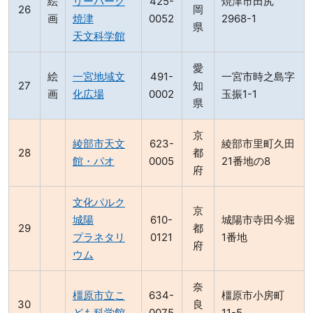
絵
リーパーク
425-
焼津市田尻
岡
画
焼津
0052
2968-1
県
天文科学館
愛
絵
一宮地域文
491-
一宮市時之島字
知
画
化広場
0002
玉振1-1
県
京
綾部市天文
623-
綾部市里町久田
都
館・パオ
0005
21番地の8
府
文化パルク
京
城陽
610-
城陽市寺田今堀
都
プラネタリ
0121
1番地
府
ウム
奈
橿原市立こ
634-
橿原市小房町
良
ども科学館
0075
11-5