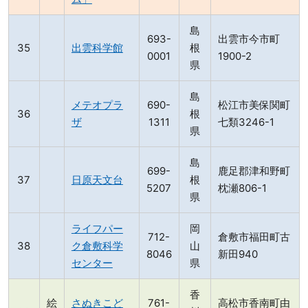
島
693-
出雲市今市町
出雲科学館
根
0001
1900-2
県
島
メテオプラ
690-
松江市美保関町
根
ザ
1311
七類3246-1
県
島
699-
鹿足郡津和野町
日原天文台
根
5207
枕瀬806-1
県
ライフパー
岡
712-
倉敷市福田町古
ク倉敷科学
山
8046
新田940
センター
県
香
絵
さぬきこど
761-
高松市香南町由