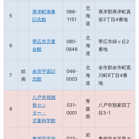
北
厚岸町海事
088-
厚岸郡厚岸町真
海
記念館
1151
栄3丁目4番地
道
北
帯広市児童
080-
帯広市緑ヶ丘2
海
会館
0846
番地
道
北
余市郡余市町黒
絵
余市宇宙記
046-
海
川町6丁目4番
画
念館
0003
道
地
八戸市視聴
青
覚セン
031-
八戸市類家四丁
森
ター・
0001
目3-1
県
児童科学館
岩
奥州宇宙遊
023-
奥州市水沢星ガ