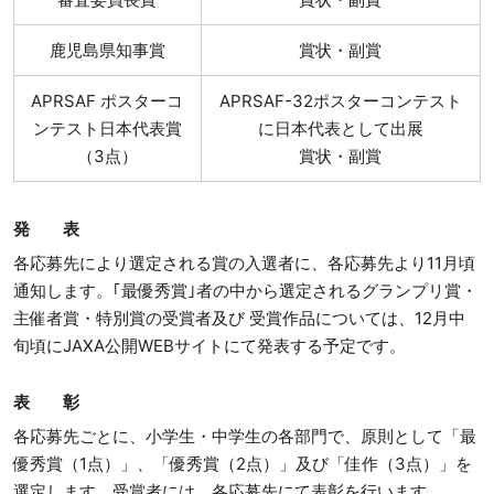
鹿児島県知事賞
賞状・副賞
APRSAF ポスターコ
APRSAF-32ポスターコンテスト
ンテスト日本代表賞
に日本代表として出展
（3点）
賞状・副賞
発 表
各応募先により選定される賞の入選者に、各応募先より11月頃
通知します。｢最優秀賞｣者の中から選定されるグランプリ賞・
主催者賞・特別賞の受賞者及び 受賞作品については、12月中
旬頃にJAXA公開WEBサイトにて発表する予定です。
表 彰
各応募先ごとに、小学生・中学生の各部門で、原則として「最
優秀賞（1点）」、「優秀賞（2点）」及び「佳作（3点）」を
選定します。受賞者には、各応募先にて表彰を行います。