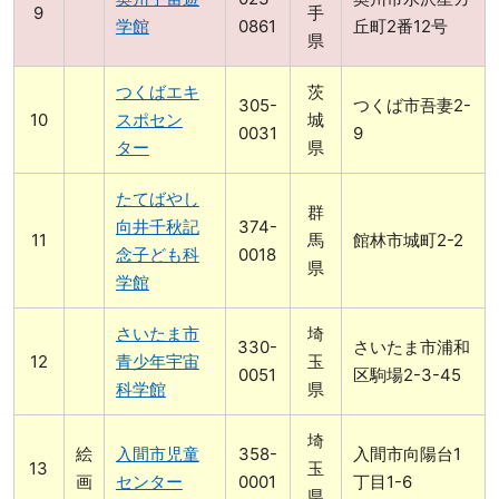
手
学館
0861
丘町2番12号
県
つくばエキ
茨
305-
つくば市吾妻2-
スポセン
城
0031
9
ター
県
たてばやし
群
向井千秋記
374-
馬
館林市城町2-2
念子ども科
0018
県
学館
さいたま市
埼
330-
さいたま市浦和
青少年宇宙
玉
0051
区駒場2-3-45
科学館
県
埼
絵
入間市児童
358-
入間市向陽台1
玉
画
センター
0001
丁目1-6
県