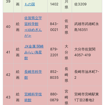
川
画
もの国
1402
佐3209
県
佐賀県立宇
佐
絵
宙科学館
843-
武雄市武雄町永
賀
画
≪ゆめぎん
0021
島16351
県
が≫
JX金属 関崎
大
絵
879-
大分市佐賀関
みらい海星
分
画
2201
4057-419
館
県
長
絵
長崎市科学
852-
長崎市油木町7-
崎
画
館
8035
2
県
宮
絵
宮崎科学技
880-
宮崎市宮崎駅東
崎
画
術館
0879
1丁目2番地2
県