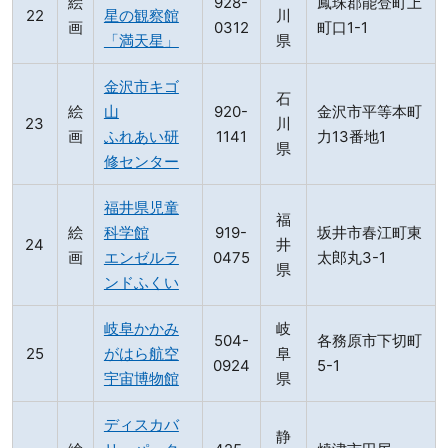
絵
928-
鳳珠郡能登町上
星の観察館
川
画
0312
町口1-1
「満天星」
県
金沢市キゴ
石
絵
山
920-
金沢市平等本町
川
画
ふれあい研
1141
力13番地1
県
修センター
福井県児童
福
絵
科学館
919-
坂井市春江町東
井
画
エンゼルラ
0475
太郎丸3-1
県
ンドふくい
岐阜かかみ
岐
504-
各務原市下切町
がはら航空
阜
0924
5-1
宇宙博物館
県
ディスカバ
静