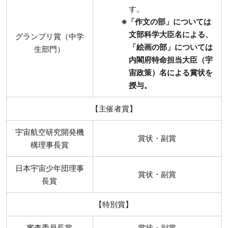
す。
※「作文の部」については
文部科学大臣名による、
グランプリ賞（中学
「絵画の部」については
生部門）
内閣府特命担当大臣（宇
宙政策）名による賞状を
授与。
【主催者賞】
宇宙航空研究開発機
賞状・副賞
構理事長賞
日本宇宙少年団理事
賞状・副賞
長賞
【特別賞】
審査委員長賞
賞状・副賞