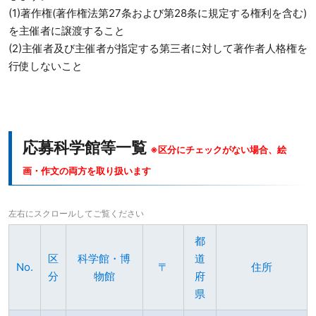
(1)著作権(著作権法第27条および第28条に規定する権利を含む)
を主催者に譲渡すること
(2)主催者及び主催者が指定する第三者に対して著作者人格権を
行使しないこと
応募科学館等一覧
※区分にチェックがない場合、絵
画・作文の両方を取り扱います
都
区
科学館・博
道
No.
〒
住所
分
物館
府
県