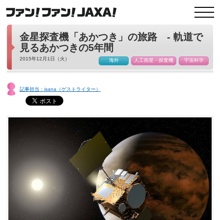
金星探査機「あかつき」の旅路 - 軌道で
見るあかつきの5年間
2015年12月1日（火）
海外
人工衛星・探査機
宇宙科学
記事担当：isana（ゲストライター）