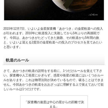
2015年12月7日、いよいよ金星探査機「あかつき」の金星軌道への投入
が行われます。2010年に軌道投入に失敗してから5年ぶりの再挑戦で
す。今回は、あかつきがたどってきた旅路、その軌道から5年間の旅
と、いよいよ迎える2度目の金星軌道への投入のプロセスを見てみたい
と思います。
軌道のルール
さて、あかつきの軌道の説明をする前に、1つだけルールを覚えて下さ
い。探査機や人工衛星にかぎらず、惑星や衛星の軌道にはいくつかルー
ルがあります。これは物理法則が決めているもので、破ることはできま
せん。今回あかつきの軌道をおおざっぱに理解する上で覚えておいて欲
しいルールは1つだけです。
「探査機の速度は中心の星からの距離で決
まる」