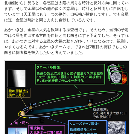
北極側から）見ると、各惑星は太陽の周りを時計と反対方向に回ってい
ます。そして金星以外の他の多くの惑星は、時計と反対周りに自転をし
ています（天王星はもう一つの例外、自転軸が横倒しです）。でも金星
は逆、金星は時計と同じ方向に自転しているんです。
あかつきは、金星の大気を観測する探査機です。そのため、当初の予定
では金星を周回する方向を自転と同じ向きにする予定でした。そうすれ
ば、あかつきに対する金星の大気の動きがゆっくりになるので、観測し
やすくなるんです。あかつきチームは、できれば2度目の挑戦でもこの
向きに探査機を投入したいと考えていました。