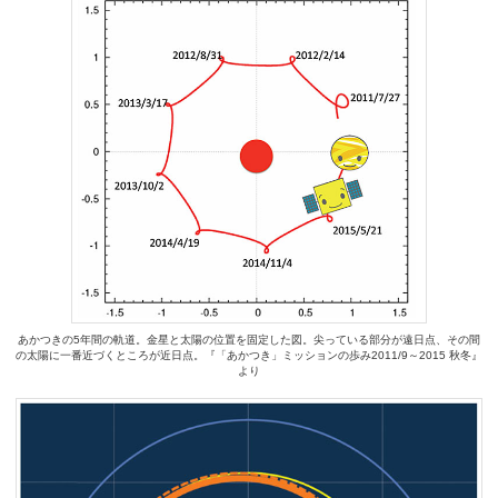
あかつきの5年間の軌道。金星と太陽の位置を固定した図。尖っている部分が遠日点、その間
の太陽に一番近づくところが近日点。『「あかつき」ミッションの歩み2011/9～2015 秋冬』
より