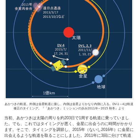
あかつきの軌道。外側は金星軌道に接し、内側は金星よりかなり内側に入る。DV-1～4は軌道
修正のタイミング。『「あかつき」ミッションの歩み2011/9～2015 秋冬』より
当初、あかつきは太陽の周りを約203日で1周する軌道に乗っていまし
た。でも、これではタイミングが悪く、金星に出会うのに時間がかかり
ます。そこで、タイミングを調節し、2015年（ないし2016年）に金星に
出会えるような軌道を取ることにしました。2011年に3回に分けて軌道