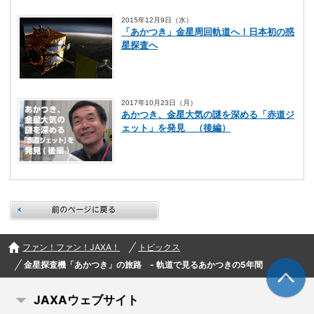
2015年12月9日（水）
「あかつき」金星周回軌道へ！日本初の惑
星探査へ
2017年10月23日（月）
あかつき、金星大気の謎を深める「赤道ジ
ェット」を発見 （後編）
前のページに戻る
ファン！ファン！JAXA！
トピックス
金星探査機「あかつき」の旅路 - 軌道で見るあかつきの5年間
JAXAウェブサイト