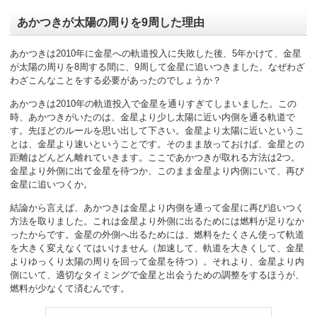
あかつきが太陽の周りを9周した理由
あかつきは2010年に金星への軌道投入に失敗した後、5年かけて、金星
が太陽の周りを8周する間に、9周して金星に追いつきました。なぜわざ
わざこんなことをする必要があったのでしょうか？
あかつきは2010年の軌道投入で金星を通りすぎてしまいました。この
時、あかつきがいたのは、金星より少し太陽に近い内側を通る軌道で
す。先ほどのルールを思い出して下さい。金星より太陽に近いというこ
とは、金星より速いということです。そのまま放っておけば、金星との
距離はどんどん離れていきます。ここであかつきが取れる方法は2つ。
金星より外側に出て金星を待つか、このまま金星より内側にいて、再び
金星に追いつくか。
結論から言えば、あかつきは金星より内側を通って金星に再び追いつく
方法を取りました。これは金星より外側に出るためには燃料が足りなか
ったからです。金星の外側へ出るためには、燃料をたくさん使って軌道
を大きく変えなくてはいけません（加速して、軌道を大きくして、金星
よりゆっくり太陽の周りを回って金星を待つ）。それより、金星より内
側にいて、適切なタイミングで金星と出会うための調整をするほうが、
燃料が少なくて済むんです。