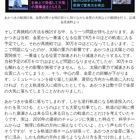
あかつきの観測計画。金星の周りを時計回りに回りながら金星の大気などの観測を行う。記者
会見資料より
そして再挑戦の方法を検討する中、もう一つ問題が持ち上がります。あ
かつきは当初、金星から一番遠くなる位置で8万キロほどの軌道に入る
予定でした。それが再挑戦では、30万キロほどになってしまいます。こ
こで問題になったのが、太陽の重力の影響です。あかつきは太陽との位
置関係で、一番遠くなる位置で加速されたり減速されたりするんです。
当初予定の8万キロではほとんど問題になりませんでしたが、30万キロ
も離れるとその影響が無視できません。もし、太陽の重力で減速される
位置に入ってしまうと.... そう、中心の星、金星との距離が下がりま
す。シミュレーションを繰り返した結果、適切な方向から軌道に入れな
ければ、たとえ軌道投入に成功したとしても、あかつきは数十日で金星
の大気に落ちてしまうことがわかりました。
あかつきが金星に落ちてしまわず、しかも逆行軌道になる軌道投入のし
かたを見つける、というのはとても大変な仕事でした。軌道の計画に携
わった廣瀬さんは来る日も来る日もこの軌道のことだけを考えていたそ
うです。実は、2010年の最初のチャレンジに失敗した時点で、科学チー
ムからは「無理に自転の方向に揃えなくていいよ」という声も出ていた
そうですが、そこを軌道計画チームが頑張って、あかつきが金星に落ち
ずに済み、しかも自転の方向と揃うような入り方を見つけ出しました。