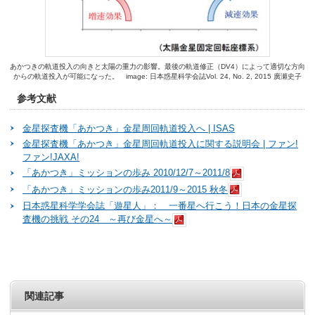
あかつきの軌道投入の向きと太陽の重力の影響。最後の軌道修正（DV4）によって適切な方向
からの軌道投入が可能になった。 image: 日本惑星科学会誌Vol. 24, No. 2, 2015 廣瀬史子
参考文献
金星探査機「あかつき」金星周回軌道投入へ | ISAS
金星探査機「あかつき」金星周回軌道投入に関する説明会 | ファン!
ファン!JAXA!
「あかつき」ミッションの歩み 2010/12/7～2011/8
「あかつき」ミッションの歩み2011/9～2015 秋冬
日本惑星科学学会誌「遊星人」： 一番星へ行こう！日本の金星探
査機の挑戦 その24 ～再び金星へ～
関連記事