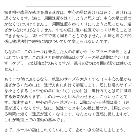
探査機や惑星が軌道を周る速度は、中心の星に近ければ速く、遠ければ
遅くなります。逆に、周回速度を速くしようと思えば、中心の星に近づ
かなくてはいけませんし、周回速度をゆっくりにしようと思ったら、遠
ざからなければなりません。中心の星に近い位置でゆっくり周ることは
できませんし、遠い位置で速く周ることもできません。距離と速さの関
係は物理法則で厳密に結びついていて変えられないんです。
ちなみに、このルールは発見した人の名前から「ケプラーの法則」とよ
ばれています。この速さと距離の関係はケプラーの第2法則に当たりま
す（ケプラーの法則は3つありますが、残りの2つは今回の話では使いま
せん）。
もう一つ付け加えるなら、軌道のサイズを大きくする（＝中心の星から
遠ざかる）ためには、進行方向に向けて加速します。逆に軌道のサイズ
を小さくする（＝中心の星に近づく）ためには、進行方向とは逆に減速
する必要があります。上のルールと組み合わせると、こういうことで
す。加速すると、中心の星から遠ざかり、1周にかかる時間は長く（速
度が遅く）なります。逆に、減速すると中心の星に近づき、1周にかか
る時間は短く（速度が速く）なります。なんとなく直感に反しますが、
これが軌道上での運動の基本です。
さて、ルールの話はこれくらいにして、あかつきの話をしましょう。