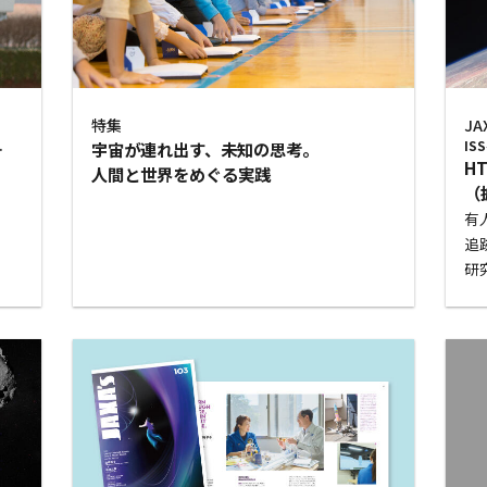
特集
JA
.
宇宙が連れ出す、未知の思考。
I
H
人間と世界をめぐる実践
（
有
追
研