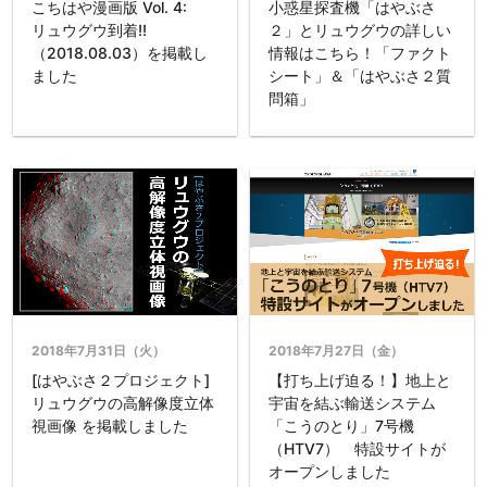
こちはや漫画版 Vol. 4:
小惑星探査機「はやぶさ
リュウグウ到着!!
２」とリュウグウの詳しい
（2018.08.03）を掲載し
情報はこちら！「ファクト
ました
シート」＆「はやぶさ２質
問箱」
2018年7月31日（火）
2018年7月27日（金）
[はやぶさ２プロジェクト]
【打ち上げ迫る！】地上と
リュウグウの高解像度立体
宇宙を結ぶ輸送システム
視画像 を掲載しました
「こうのとり」7号機
（HTV7） 特設サイトが
オープンしました