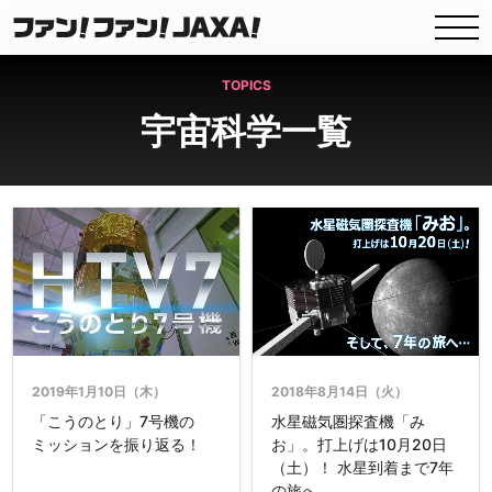
TOPICS
宇宙科学一覧
2019年1月10日（木）
2018年8月14日（火）
「こうのとり」7号機の
水星磁気圏探査機「み
ミッションを振り返る！
お」。打上げは10月20日
（土）！ 水星到着まで7年
の旅へ…