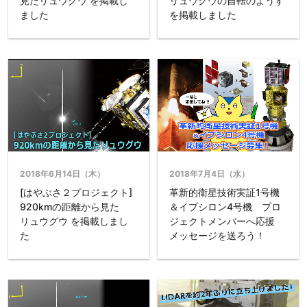
見たリュウグウ を掲載し
リュウグウの自転のようす
ました
を掲載しました
2018年6月14日（木）
2018年7月4日（水）
[はやぶさ２プロジェクト]
革新的衛星技術実証1号機
920kmの距離から見た
＆イプシロン4号機 プロ
リュウグウ を掲載しまし
ジェクトメンバーへ応援
た
メッセージを送ろう！