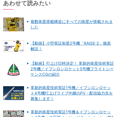
あわせて読みたい
複数衛星搭載構造にすべての衛星が搭載されま
した
【動画】小型実証衛星2号機「RAISE-2」徹底
解説！
【動画】打上げ日時決定！ 革新的衛星技術実証
2号機／イプシロンロケット5号機フライトシー
ケンスCGの紹介
革新的衛星技術実証1号機／イプシロンロケッ
ト4号機打上げライブ中継のPV・配信協力先を
募集します！
革新的衛星技術実証1号機＆イプシロンロケッ