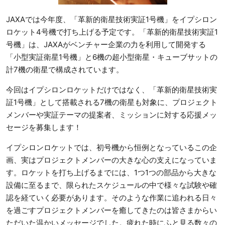
JAXAでは今年度、「革新的衛星技術実証1号機」をイプシロン
ロケット4号機で打ち上げる予定です。「革新的衛星技術実証1
号機」は、JAXAがベンチャー企業の力を利用して開発する
「小型実証衛星1号機」と6機の超小型衛星・キューブサットの
計7機の衛星で構成されています。
今回はイプシロンロケットだけではなく、「革新的衛星技術実
証1号機」として搭載される7機の衛星も対象に、プロジェクト
メンバーや実証テーマの提案者、ミッションに対する応援メッ
セージを募集します！
イプシロンロケットでは、初号機から恒例となっているこの企
画、実はプロジェクトメンバーの大きな心の支えになっていま
す。ロケットを打ち上げるまでには、1つ1つの部品から大きな
設備に至るまで、限られたスケジュールの中で様々な試験や確
認を経ていく必要があります。そのような作業に追われる日々
を過ごすプロジェクトメンバーを癒してきたのは皆さまからい
ただいた温かいメッセージでした。疲れた時にふと見る数々の