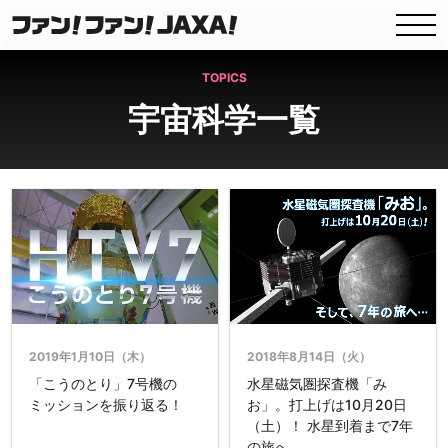
TOPICS
宇宙科学一覧
2019年1月10日（木）
2018年8月14日（火）
「こうのとり」7号機の
水星磁気圏探査機「み
ミッションを振り返る！
お」。打上げは10月20日
（土）！ 水星到着まで7年
の旅へ…