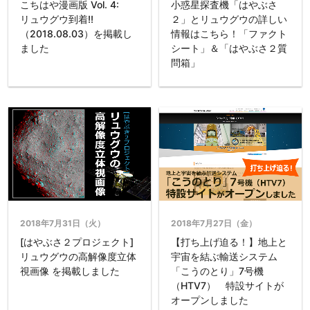
こちはや漫画版 Vol. 4:
小惑星探査機「はやぶさ
リュウグウ到着!!
２」とリュウグウの詳しい
（2018.08.03）を掲載し
情報はこちら！「ファクト
ました
シート」＆「はやぶさ２質
問箱」
2018年7月31日（火）
2018年7月27日（金）
[はやぶさ２プロジェクト]
【打ち上げ迫る！】地上と
リュウグウの高解像度立体
宇宙を結ぶ輸送システム
視画像 を掲載しました
「こうのとり」7号機
（HTV7） 特設サイトが
オープンしました