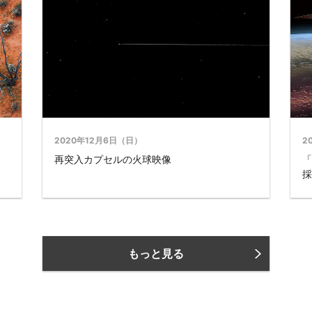
2020年12月6日（日）
2
再突入カプセルの火球映像
「
採
もっと見る