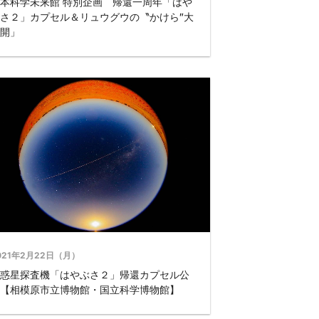
本科学未来館 特別企画 帰還一周年「はや
さ２」カプセル＆リュウグウの〝かけら″大
開」
021年2月22日（月）
惑星探査機「はやぶさ２」帰還カプセル公
【相模原市立博物館・国立科学博物館】