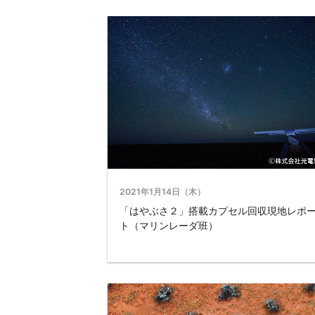
2021年1月14日（木）
「はやぶさ２」搭載カプセル回収現地レポ
ト（マリンレーダ班）