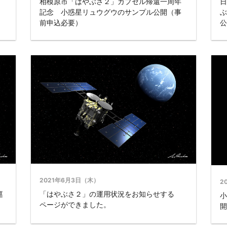
相模原市「はやぶさ２」カプセル帰還一周年
日
記念 小惑星リュウグウのサンプル公開（事
ぶ
前申込必要）
公
2021年6月3日（木）
2
巡
「はやぶさ２」の運用状況をお知らせする
小
ページができました。
開