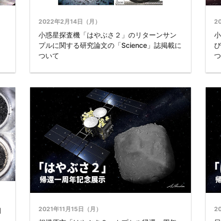
2022年2月14日（月）
2
小惑星探査機「はやぶさ２」のリターンサン
小
プルに関する研究論文の「Science」誌掲載に
び
ついて
つ
2021年11月15日（月）
2
期