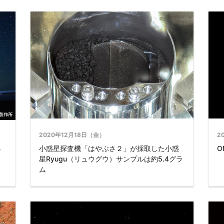
2020年12月18日（金）
2
小惑星探査機「はやぶさ２」が採取した小惑
O
ー
星Ryugu（リュウグウ）サンプルは約5.4グラ
ム