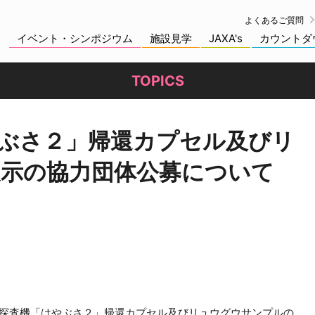
よくあるご質問
イベント・シンポジウム
施設見学
JAXA's
カウントダ
TOPICS
ぶさ２」帰還カプセル及びリ
示の協力団体公募について
星探査機「はやぶさ２」帰還カプセル及びリュウグウサンプルの