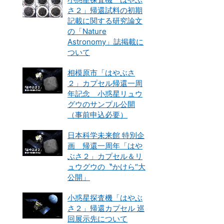
さ２」帰還試料の初期
記載に関する研究論文
の「Nature
Astronomy」誌掲載に
ついて
相模原市「はやぶさ
２」カプセル帰還一周
年記念 小惑星リュウ
グウのサンプル公開
（事前申込必要）
日本科学未来館 特別企
画 帰還一周年「はや
ぶさ２」カプセル＆リ
ュウグウの〝かけら″大
公開」
小惑星探査機「はやぶ
さ２」帰還カプセル 巡
回展示先について