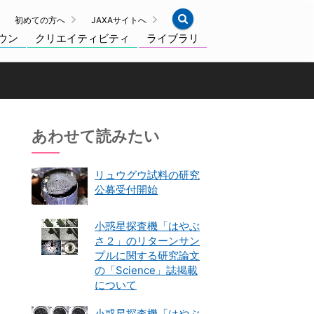
初めての方へ
JAXAサイトへ
ウン
クリエイティビティ
ライブラリ
あわせて読みたい
リュウグウ試料の研究
公募受付開始
小惑星探査機「はやぶ
さ２」のリターンサン
プルに関する研究論文
の「Science」誌掲載
について
小惑星探査機「はやぶ