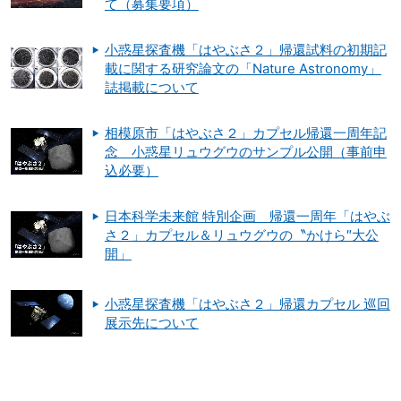
て（募集要項）
小惑星探査機「はやぶさ２」帰還試料の初期記
載に関する研究論文の「Nature Astronomy」
誌掲載について
相模原市「はやぶさ２」カプセル帰還一周年記
念 小惑星リュウグウのサンプル公開（事前申
込必要）
日本科学未来館 特別企画 帰還一周年「はやぶ
さ２」カプセル＆リュウグウの〝かけら″大公
開」
小惑星探査機「はやぶさ２」帰還カプセル 巡回
展示先について