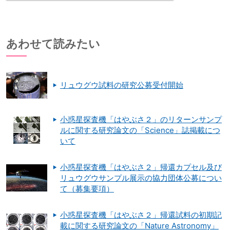
あわせて読みたい
リュウグウ試料の研究公募受付開始
小惑星探査機「はやぶさ２」のリターンサンプ
ルに関する研究論文の「Science」誌掲載につ
いて
小惑星探査機「はやぶさ２」帰還カプセル及び
リュウグウサンプル展示の協力団体公募につい
て（募集要項）
小惑星探査機「はやぶさ２」帰還試料の初期記
載に関する研究論文の「Nature Astronomy」