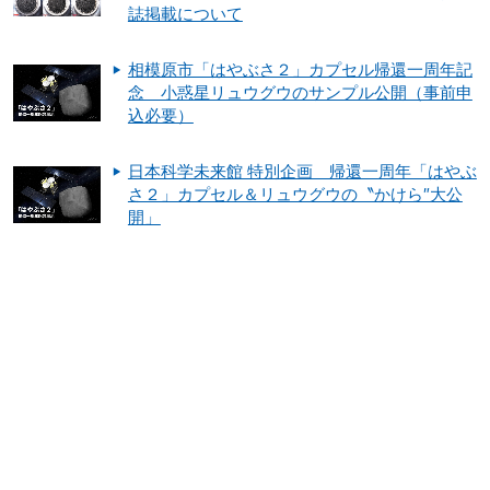
誌掲載について
相模原市「はやぶさ２」カプセル帰還一周年記
念 小惑星リュウグウのサンプル公開（事前申
込必要）
日本科学未来館 特別企画 帰還一周年「はやぶ
さ２」カプセル＆リュウグウの〝かけら″大公
開」