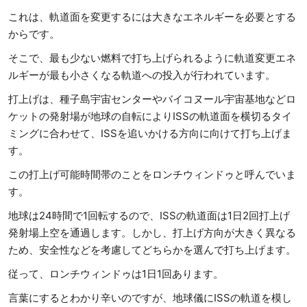
これは、軌道面を変更するには大きなエネルギーを必要とする
からです。
そこで、最も少ない燃料で打ち上げられるように軌道変更エネ
ルギーが最も小さくなる軌道への投入が行われています。
打上げは、種子島宇宙センターやバイコヌール宇宙基地などロ
ケットの発射場が地球の自転によりISSの軌道面を横切るタイ
ミングに合わせて、ISSを追いかける方向に向けて打ち上げま
す。
この打上げ可能時間帯のことをロンチウィンドゥと呼んでいま
す。
地球は24時間で1回転するので、ISSの軌道面は1日2回打上げ
発射場上空を通過します。しかし、打上げ方向が大きく異なる
ため、安全性などを考慮してどちらかを選んで打ち上げます。
従って、ロンチウィンドゥは1日1回あります。
言葉にするとわかり辛いのですが、地球儀にISSの軌道を模し