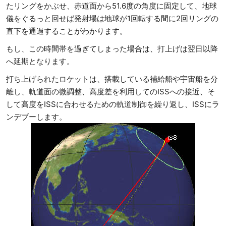
たリングをかぶせ、赤道面から51.6度の角度に固定して、地球
儀をぐるっと回せば発射場は地球が1回転する間に2回リングの
直下を通過することがわかります。
もし、この時間帯を過ぎてしまった場合は、打上げは翌日以降
へ延期となります。
打ち上げられたロケットは、搭載している補給船や宇宙船を分
離し、軌道面の微調整、高度差を利用してのISSへの接近、そ
して高度をISSに合わせるための軌道制御を繰り返し、ISSにラ
ンデブーします。