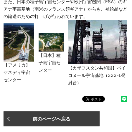
また、日本の種子島宇宙センターや欧州宇宙機関（ESA）のギ
アナ宇宙基地（南米のフランス領ギアナ）からも、補給品など
の輸送のための打上げが行われています。
【日本】種
子島宇宙セ
【アメリカ】
【カザフスタン共和国】バイ
ンター
ケネディ宇宙
コヌール宇宙基地（333-L発
センター
射台）
前のページへ戻る