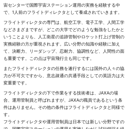
宙センターで国際宇宙ステーション運用の実務を経験する中
で、1人前のフライトディレクタとして養成されていきます。
フライトディレクタの専門は、航空工学、電子工学、人間工学
などさまざまですが、どこの大学でどのような勉強をしたかと
いうことよりも、人工衛星の追跡管制やロケット打上げ管制の
実務経験の方が重視されます。広い分野の知識や経験に加え
て、決断力、リーダシップ、忍耐力、協調性など、人間性の面
も重要です。この点は宇宙飛行士も同じです。
またフライトディレクタの任務を遂行するには国外の人々の協
力が不可欠ですから、意志疎通の共通手段としての英語力は大
変重要です。
フライトディレクタの下で作業をする技術者は、JAXAの場
合、運用管制員と呼ばれますが、JAXAの職員であるという条
件はありません。その他の条件はフライトディレクタと同様で
す。
フライトディレクタや運用管制員は日本では新しい分野ですの
で、国際宇宙ステーションの運用を実施しながら試行錯誤を経