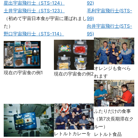
星出宇宙飛行士（STS-124）
92)
土井宇宙飛行士（STS-123）
毛利宇宙飛行士(STS-
（初めて宇宙日本食が宇宙に運ばれまし
99)
た）
向井宇宙飛行士(STS-
野口宇宙飛行士（STS-114）
95)
オレンジも食べら
現在の宇宙食の例1
現在の宇宙食の例2
れます
ふたりだけの食事
（第7次長期滞在ク
ルー）
レトルトカレーを
レトルト食品