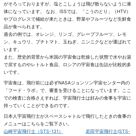
がそろっておりますが、塩とこしょうは飛び散らないように液
体になっています。 なお、ISSでは、「こうのとり」（HTV）
やプログレスで補給が来たときは、野菜やフルーツなど生鮮食
品が食べられます。
過去の例では、オレンジ、リンゴ、グレープフルーツ、レモ
ン、キュウリ、プチトマト、玉ねぎ、ニンニクなどが運ばれて
います。
また、歴史的背景から米国の宇宙食は乾燥した状態で水やお湯
で戻すものやレトルト食品、ロシアの宇宙食は缶詰が比較的多
いです。
宇宙食は、飛行前には必ずNASAジョンソン宇宙センター内の
「フード・ラボ」で、審査を受けることになっています。ここ
での検査に合格さえすれば、宇宙飛行士は好みの食事を宇宙に
持っていくことができるのです。
日本人宇宙飛行士がスペースシャトルで飛行したときの食事の
メニューはこちらをご覧下さい。
山崎宇宙飛行士（STS-131）
若田宇宙飛行士(STS-