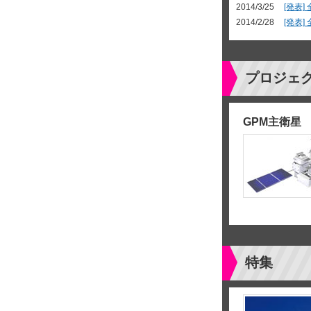
2014/3/25
[発表
2014/2/28
[発表
プロジェ
GPM主衛星
特集