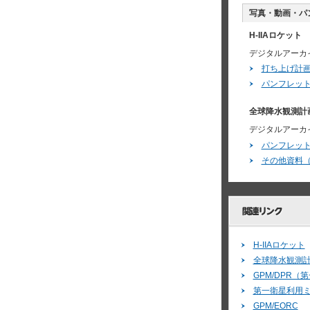
写真・動画・パ
H-IIAロケット
デジタルアーカ
打ち上げ計画
パンフレッ
全球降水観測計画
デジタルアーカ
パンフレッ
その他資料（
H-IIAロケット
全球降水観測計
GPM/DPR
第一衛星利用
GPM/EORC