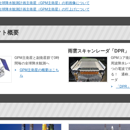
] 全球降水観測計画主衛星（GPM主衛星）の初画像について
] 全球降水観測計画主衛星（GPM主衛星）の打上げについて
クト概要
雨雲スキャンレーダ「DPR」
GPM主衛星と副衛星群で3時
GPMコア
間毎の全球降水観測へ
周波降水レー
つの電波で
GPM主衛星の概要はこち
る！ 通称
ら
ーダ
「DPR