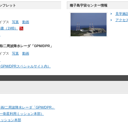
ンフレット
種子島宇宙センター情報
見学施
アクセ
イブス
写真
動画
書（1MB）
ト
/二周波降水レーダ「GPM/DPR」
イブス
写真
動画
ト
GPM/DPRスペシャルサイト内）
画/二周波降水レーダ「GPM/DPR」
（第一衛星利用ミッション本部）
ミッション本部