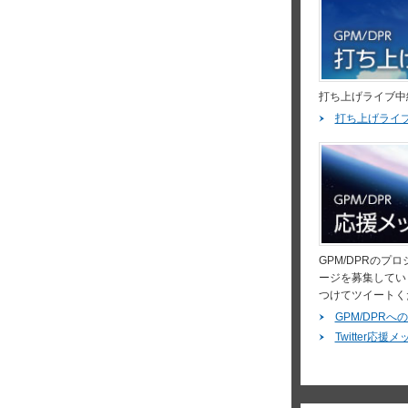
打ち上げライブ中
打ち上げライ
GPM/DPRの
ージを募集していま
つけてツイートく
GPM/DPR
Twitter応