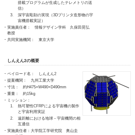
搭載プログラムが生成したテレメトリの送
信）
深宇宙彫刻の実現（3Dプリンタ造形物の宇
宙機搭載実証）
実施責任者： 情報デザイン学科 久保田晃弘
教授
共同実施機関： 東京大学
しんえん2の概要
ペイロード名： しんえん2
提案機関： 九州工業大学
寸法： 約H475×W490×D490mm
重量： 約15kg
ミッション：
熱可塑性CFRPによる宇宙機の製作
と宇宙利用実証
遠距離における地球－宇宙機間の相
互通信
実施責任者：大学院工学研究院 奥山圭