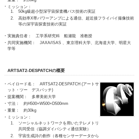
ミッション：
50kg級超小型深宇宙探査機バス技術の実証
高効率X帯パワーアンプによる通信、超近接フライバイ撮像技術
等の深宇宙探査技術の実証
実施責任者： 工学系研究科 船瀬龍 准教授
共同実施機関： JAXA/ISAS 、東京理科大学、北海道大学、明星大
学等
ARTSAT2-DESPATCHの概要
ペイロード名： ARTSAT2-DESPATCH (アートサ
ット・ツー デスパッチ)
提案機関： 多摩美術大学
寸法： 約H500×W500×D500mm
重量： 約30kg
ミッション：
ソーシャルネットワークを用いたテレメトリ
共同受信（協調ダイバシティ通信実験）
宇宙生成詩の創作（各種センサーデータから