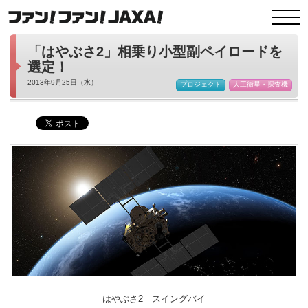
「はやぶさ2」相乗り小型副ペイロードを
選定！
2013年9月25日（水）
プロジェクト
人工衛星・探査機
はやぶさ2 スイングバイ