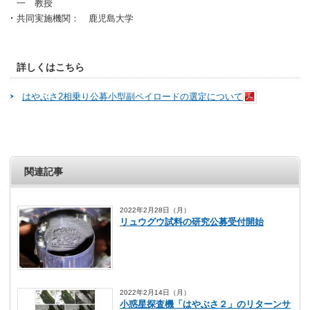
一 教授
共同実施機関： 鹿児島大学
詳しくはこちら
はやぶさ2相乗り公募小型副ペイロードの選定について
関連記事
2022年2月28日（月）
リュウグウ試料の研究公募受付開始
2022年2月14日（月）
小惑星探査機「はやぶさ２」のリターンサ