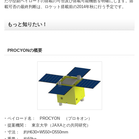
た小型副ペイロードの搭載の可否及び搭載可能機数を明確にします。搭
載可否の最終判断は、ロケット搭載前の2014年秋に行う予定です。
もっと知りたい！
PROCYONの概要
ペイロード名： PROCYON （プロキオン）
提案機関： 東京大学（JAXAとの共同研究）
寸法： 約H630×W550×D550mm
重量： 約59kg