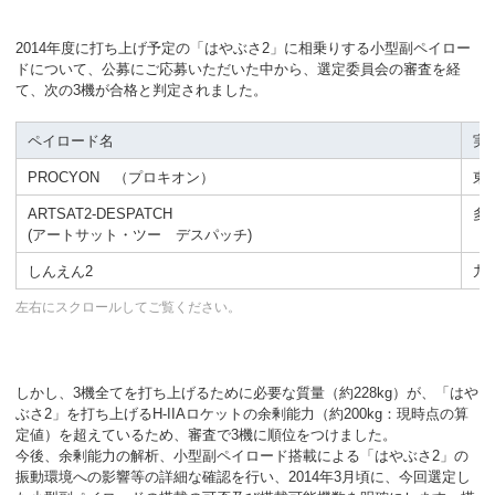
2014年度に打ち上げ予定の「はやぶさ2」に相乗りする小型副ペイロー
ドについて、公募にご応募いただいた中から、選定委員会の審査を経
て、次の3機が合格と判定されました。
ペイロード名
実
PROCYON （プロキオン）
東
ARTSAT2-DESPATCH
多
(アートサット・ツー デスパッチ)
しんえん2
九
しかし、3機全てを打ち上げるために必要な質量（約228kg）が、「はや
ぶさ2」を打ち上げるH-IIAロケットの余剰能力（約200kg：現時点の算
定値）を超えているため、審査で3機に順位をつけました。
今後、余剰能力の解析、小型副ペイロード搭載による「はやぶさ2」の
振動環境への影響等の詳細な確認を行い、2014年3月頃に、今回選定し