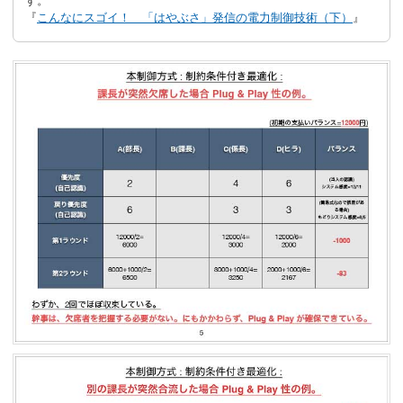
す。
『
こんなにスゴイ！ 「はやぶさ」発信の電力制御技術（下）
』