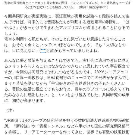
列車の運行制御とピークカット電力制御の関係。このアルゴリズムが、単に電気代をセーブす
るだけではないことを解説している。 （出典：解説資料P21）
今回共同研究が実証実験に、実証実験が実用化試験へと段階を踏んで進
んで行けば、将来的には普段私たちが利用する通勤電車の制御に、「は
やぶさ」がきっかけで生まれたアルゴリズムが適用されることになるで
しょう。
電車を利用する私たちが、そのことに気づいたり意識したりすること
は、おそらく全くといっていいほどないでしょう。でも「大切なもの
は、目に見えない」(
***
)と誰かも言っていましたよね。
みんなに夢と希望を与えることはできても、実社会に適用でき目に見え
るメリットを与えることはなかなかできないと思われていた宇宙探査で
すが、今回の共同研究はそれにつながるものです。JAXAシニアフェロ
ーの川口淳一郎教授は、MRJ初飛行のニュースでこの発表がかすんでし
まうと苦笑を誘いながら「宇宙好きの子も鉄道好きの子もたくさんい
る。普段の生活に役立ててもらおうと、長年のラブコールに答えてくれ
たみなさんに感謝したい」と、いつもより饒舌でした。共同研究の成果
に、期待が高まります。
（注）
*JR総研：JRグループの研究開発を担う公益財団法人鉄道総合技術研究
所。「新幹線」や「青函トンネル」などを手がけた国鉄の研究開発部門
を承継し、リニアモーターカーを作ってきた、世界でも有数の鉄道技術