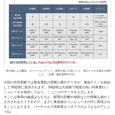
「割り勘による解説」がバージョンアップ。課長が急に欠席したり、増えたりする場合も例示
した。（出典：解説資料P5,P6）
今回の共同実験では東急電鉄の実際の運行データが、東急テクノを経由
してJR総研に提供されます。JR総研は大規模で精度の高い列車運行シ
ミュレータを保有しており、ここにそのデータを入力します。
そこには車両の編成はもちろん、駅間の距離や傾斜などの情報も細かく
入力されるそうですので、まさに東急線がコンピュータの中に再現され
ることになります。バーチャルで高精度なジオラマのようなものでしょ
うね。