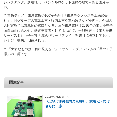
シンクタンク。所在地は、ペンシルロケット発祥の地でもある国分寺
市。
** 東急テクノ：東急電鉄の100%子会社「東急テクノシステム株式会
社」。同グループの電気工事・設備工事や車両改造などを担当。今回の
共同実験では東急側の窓口となる。また東急電鉄は2016年の電力小売全
面自由化に合わせ、鉄道事業者としてはじめて、一般家庭向け電力提供
サービスを行う子会社「東急パワーサプライ」を10月に設立しており、
シナジー効果が期待される。
***「大切なものは、目に見えない」：サン・テグジュペリの『星の王子
様』の一節です。
関連記事
2016年7月28日（木）
《はやぶさ発信電力制御》、実用化へ向け
さらに一歩