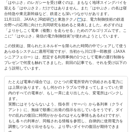
「はやぶさ」のレガシーを受け継ぐのは、まもなく地球スイングバイを
迎える「はやぶさ２」だけではありません。また「はやぶさ」の名は寝
台特急や東北新幹線など、鉄道とも深いつながりがあります。
11月11日、JAXAとJR総研(
*
)と東急テクノ(
**
)は、電力制御技術の鉄道
分野への応用に向けた共同研究を始めると発表しました。めざすのは
「よりかしこく電車（複数）を走らせる」ためのアルゴリズムです。こ
こに“「はやぶさ」発信の電力制御技術”が使われようとしています。
この技術は、限られたエネルギーを限られた時間の中でシェアして使う
あらゆるシステムに適用可能ですが、当初から川口淳一郎教授（JAXA
シニアフェロー）は、想定する利用事例の1つとして電車の運行制御を
プレゼンで何度も触れてきました。前回の記事でも、それを受け以下の
よう説明しています。
たとえば電車の場合では、ひとつの変電所管内で供給される電力に
は上限があります。もし何かのトラブルで停まってしまっていた管
内のすべての電車が、もし一斉に走り出したら、変電所はパンクし
ます。
実際にはそうならないよう、指令所（サーバ）から各列車（クライ
アント）に、無線で順番に出発の指示を出しているそうです。ダイ
ヤの乱れの復旧に時間がかかるのはそんな事情もあるわけですが、
もし各々の列車が、同報される情報を参照し、自律的に使用電力を
調整しつつ走り出せるなら、より早いダイヤの復旧が期待できま