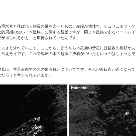
る重水素と呼ばれる物質の量を比べたもの。左端が地球で、チュリュモフ・ゲ
較的周期の短い「木星族」に属する彗星ですが、同じ木星族であるハートレイ
果が得られるかも、と期待されていたんです。
は大きく外れています。ここから、どうやら木星族の彗星には複数の種類があ
と言えそうです。これで地球の水の起源に決着がついたというのはちょっと早
発見は、彗星表面での水の振る舞いについてです。それが近日点が近くなって
水だろうと考えられています。