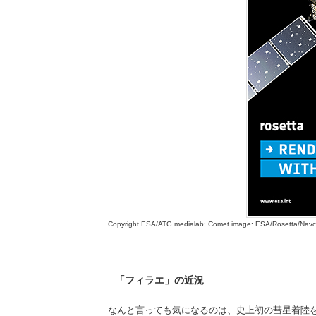
Copyright ESA/ATG medialab; Comet image: ESA/Rosetta/Nav
「フィラエ」の近況
なんと言っても気になるのは、史上初の彗星着陸