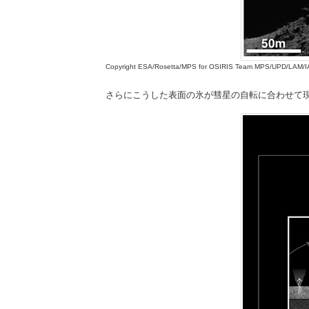
Copyright ESA/Rosetta/MPS for OSIRIS Team MPS/UPD/LAM
さらにこうした表面の氷が彗星の自転に合わせて