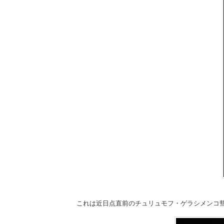
これは近日点直前のチュリュモフ・ゲラシメンコ