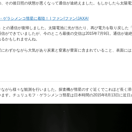
の、その後日照の状態が悪くなって通信が途絶えました。もしかしたら太陽電
ラシメンコ彗星に着陸！ | ファン!ファン!JAXA!
ィラエ」との通信が復帰しました。太陽電池に光が当たり、再び電力を取り戻し
信ができていましたが、今のところ最後の交信は2015年7月9日。通信が途
れるかもしれませんね。
星にわずかながら大気があり炭素と窒素が豊富に含まれていること、表面には
りながら様々な観測を行いました。探査機が彗星のすぐ近くでこれほど長く滞
ます。チュリュモフ・ゲラシメンコ彗星は日本時間の2015年8月13日に近