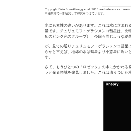
Copyright Data from Altwegg et al. 2014 and references therein
※編集部で一部改変して和訳をつけています。
水にも素性の違いがあります。これは水に含まれ
量です。チュリュモフ・ゲラシメンコ彗星は、比
めのピンク色のグループ）、今回も同じような結
が、見ての通りチュリュモフ・ゲラシメンコ彗星
らかと言えば、地球の水は彗星より小惑星に近い
す。
さて、もうひとつの「ロゼッタ」の水にかかわる
ラと光る領域を発見しました。これは凍りついた