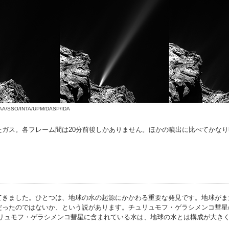
/IAA/SSO/INTA/UPM/DASP/IDA
たガス。各フレーム間は20分前後しかありません。ほかの噴出に比べてかな
てきました。ひとつは、地球の水の起源にかかわる重要な発見です。地球がま
だったのではないか、という説があります。チュリュモフ・ゲラシメンコ彗星
ュリュモフ・ゲラシメンコ彗星に含まれている水は、地球の水とは構成が大き