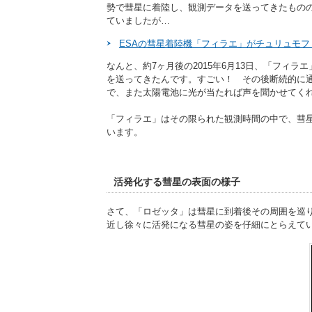
勢で彗星に着陸し、観測データを送ってきたもの
ていましたが…
ESAの彗星着陸機「フィラエ」がチュリュモフ・ゲ
なんと、約7ヶ月後の2015年6月13日、「フ
を送ってきたんです。すごい！ その後断続的に通
で、また太陽電池に光が当たれば声を聞かせてく
「フィラエ」はその限られた観測時間の中で、彗
います。
活発化する彗星の表面の様子
さて、「ロゼッタ」は彗星に到着後その周囲を巡
近し徐々に活発になる彗星の姿を仔細にとらえてい