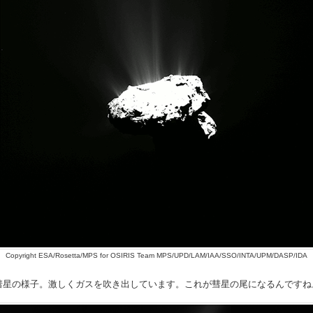
Copyright ESA/Rosetta/MPS for OSIRIS Team MPS/UPD/LAM/IAA/SSO/INTA/UPM/DASP/IDA
彗星の様子。激しくガスを吹き出しています。これが彗星の尾になるんですね