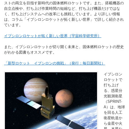
ストの両立を目指す新時代の固体燃料ロケットです。また、搭載機器の
自立点検や、打ち上げ作業時間の短縮など、打ち上げ機器だけではな
く、打ち上げシステムへの改革にも挑戦しています。より詳しい情報
は、コラム「イプシロンロケットが拓く新しい世界」で詳しく紹介され
ています。
イプシロンロケットが拓く新しい世界［宇宙科学研究所］
また、イプシロンロケットが切り開く未来と、固体燃料ロケットの歴史
がわかる図書もオススメです。
「新型ロケット イプシロンの挑戦」（発行：毎日新聞社）
イプシロン
ロケットで
打ち上げ
る、惑星分
光観測衛星
（SPRINT-
A）は、地球
を回る人工
衛星軌道か
ら金星や火
星、木星な