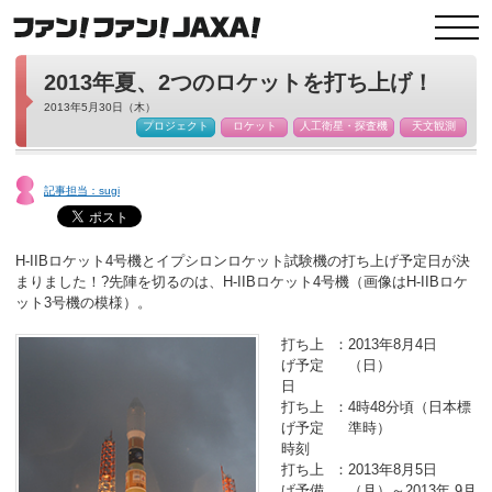
2013年夏、2つのロケットを打ち上げ！
2013年5月30日（木）
プロジェクト
ロケット
人工衛星・探査機
天文観測
記事担当：sugi
H-IIBロケット4号機とイプシロンロケット試験機の打ち上げ予定日が決
まりました！?先陣を切るのは、H-IIBロケット4号機（画像はH-IIBロケ
ット3号機の模様）。
打ち上
：
2013年8月4日
げ予定
（日）
日
打ち上
：
4時48分頃（日本標
げ予定
準時）
時刻
打ち上
：
2013年8月5日
げ予備
（月）～2013年 9月