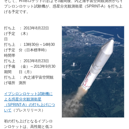
そして、H-IIBロケットのおよそ3週間後、内之浦宇宙空間観測所からイ
プシロンロケット試験機が、惑星分光観測衛星（SPRINT-A）を打ち上
げる予定です。
打ち上
： 2013年8月22日
げ予定
（木）
日
打ち上
： 13時30分～14時30
げ予定
分（日本標準時）
時間帯
打ち上
： 2013年8月23日
げ予備
（金）～2013年9月30
期間
日（月）
打ち上
： 内之浦宇宙空間観
げ場所
測所
イプシロンロケット試験機に
よる惑星分光観測衛星
（SPRINT-A）の打ち上げにつ
いて
（プレスリリース）
初の打ち上げとなるイプシロ
ンロケットは、高性能と低コ