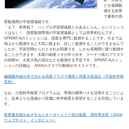
どを遠隔観
測する世界
で最初の惑
星観測用の宇宙望遠鏡です。
「え？ 世界初？ ハッブル宇宙望遠鏡とかあるじゃん」というツッコ
ミはなし！ 惑星観測専用の宇宙望遠鏡としては世界初なんです。
SPRINT-Aのミッションは、惑星を専門に観測することです。今までは
地上から観測すると大気に阻まれ、詳しく観測することができませんで
したが、宇宙空間からだとそれが回避でき、しかも長期間に渡り観測す
ることができます。木星の衛星イオが作り出す、ドーナツ状のプラズマ
の状態や、火星大気の流出などを観測する予定です。SPRINT-Aのミッ
ションの詳細は、JAXAのクラブの動画がオススメです。
極端紫外線分光で分かる惑星プラズマ環境と惑星大気流出［宇宙科学研
究所］
なお、小型科学衛星プログラムは、専用の標準バスを活用することによ
り、従来よりも迅速かつ安価に科学衛星を実現することを目指していま
す。
世界最先端をめざすセミオーダーメイド型の衛星 澤井秀次郎［JAXA
ウェブサイト インタビュー］