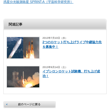
惑星分光観測衛星 SPRINT-A［宇宙科学研究所］
関連記事
2013年7月10日（水）
2つのロケット打ち上げライブ中継協力先
を募集中！
2013年9月14日（土）
イプシロンロケット試験機、打ち上げ成
功！
前のページに戻る