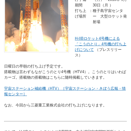
期間
30日（月 ）
打ち上
：
種子島宇宙センタ
げ場所
ー 大型ロケット発
射場
H-IIBロケット4号機による
「こうのとり」4号機の打ち上
げについて
（プレスリリー
ス）
日曜日の早朝の打ち上げ予定です。
搭載物は言わずもながこうのとり4号機（HTV4）。こうのとりはいわば
カーゴ。搭載物の搭載物はこちらに随時掲載していきます。
宇宙ステーション補給機（HTV）［宇宙ステーション・きぼう広報・情
報センター］
なお、今回から三菱重工業株式会社の打ち上げになります。