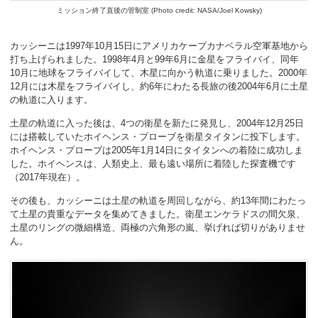
ミッション終了直後の管制室 (Photo credit: NASA/Joel Kowsky)
カッシーニは1997年10月15日にアメリカケープカナベラル空軍基地から
打ち上げられました。1998年4月と99年6月に金星をフライバイ、同年
10月に地球をフライバイして、木星に向かう軌道に乗りました。2000年
12月には木星をフライバイし、約6年にわたる長旅の後2004年6月に土星
の軌道に入ります。
土星の軌道に入った後は、4つの衛星を新たに発見し、2004年12月25日
には搭載していたホイヘンス・プローブを衛星タイタンに投下します。
ホイヘンス・プローブは2005年1月14日にタイタンへの着陸に成功しま
した。ホイヘンスは、人類史上、最も遠い場所に着陸した探査機です
（2017年現在）。
その後も、カッシーニは土星の軌道を周回しながら、約13年間にわたっ
て土星の貴重なデータを集めてきました。衛星エンケラドスの間欠泉、
土星のリングの微細構造、両極の六角形の嵐、挙げれば切りがありませ
ん。