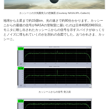
カッシーニの大気圏突入の想像図 (Courtesy NASA/JPL-Caltech)
地球から土星まで約15億km、光の速さで約80分かかります。カッシー
ニからの最後の信号がNASAの管制室に届いたのは日本時間20時55分、
モニタに映し出されたカッシーニからの信号を示すスパイクがゆっくり
とノイズに埋もれていくのがお別れの合図でした。おつかれさま、カッ
シーニ。
カッシーニからの信号 突入前