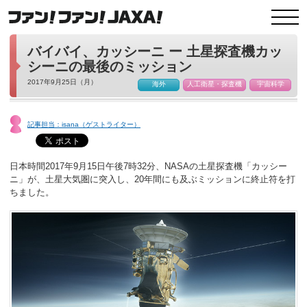
バイバイ、カッシーニ ー 土星探査機カッ
シーニの最後のミッション
2017年9月25日（月）
海外
人工衛星・探査機
宇宙科学
記事担当：isana（ゲストライター）
日本時間2017年9月15日午後7時32分、NASAの土星探査機「カッシー
ニ」が、土星大気圏に突入し、20年間にも及ぶミッションに終止符を打
ちました。