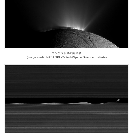
エンケラドスの間欠泉
(Image credit: NASA/JPL-Caltech/Space Science Institute)