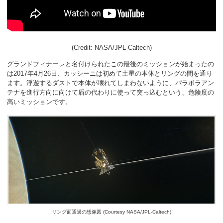
(Credit: NASA/JPL-Caltech)
グランドフィナーレと名付けられたこの最後のミッションが始まったの
は2017年4月26日、カッシーニは初めて土星の本体とリングの間を通り
ます。浮遊するダストで本体が壊れてしまわないように、パラボラアン
テナを進行方向に向けて盾の代わりに使って突っ込むという、危険度の
高いミッションです。
リング面通過の想像図 (Courtesy NASA/JPL-Caltech)