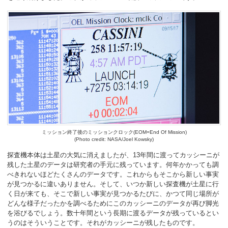
ミッション終了後のミッションクロック(EOM=End Of Mission)
(Photo credit: NASA/Joel Kowsky)
探査機本体は土星の大気に消えましたが、13年間に渡ってカッシーニが
残した土星のデータは研究者の手元に残っています。何年かかっても調
べきれないほどたくさんのデータです。これからもそこから新しい事実
が見つかるに違いありません。そして、いつか新しい探査機が土星に行
く日が来ても、そこで新しい事実が見つかるたびに、かつて同じ場所が
どんな様子だったかを調べるためにこのカッシーニのデータが再び脚光
を浴びるでしょう。数十年間という長期に渡るデータが残っているとい
うのはそういうことです。それがカッシーニが残したものです。