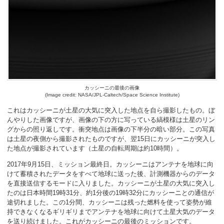
カッシーニの最後の画像
(Image credit: NASA/JPL-Caltech/Space Science Institute)
これはカッシーニが土星の大気に突入した地点を自ら撮影したもの。ぼ
んやりした画像ですが、画像の下の方に写っている縞模様は土星のリン
グからの照り返しです。衝突地点は画像の下半分の暗い部分。この写真
は土星の夜側から撮影されたものですが、翌15日にカッシーニが突入し
た地点が撮影されています（土星の自転周期は約10時間）。
2017年9月15日、ミッション最終日。カッシーニはアンテナを地球に向
けて蓄積されたデータをすべて地球に送った後、計測機器からのデータ
を直接送信するモードに入りました。カッシーニが土星の大気に突入し
たのは日本時間19時31分、約1分後の19時32分にカッシーニとの通信が
途切れました。この1分間、カッシーニは残った燃料を使って姿勢が維
持できなくなるギリギリまでアンテナを地球に向けて土星大気のデータ
を送り続けました。これがカッシーニの最後のミッションです。