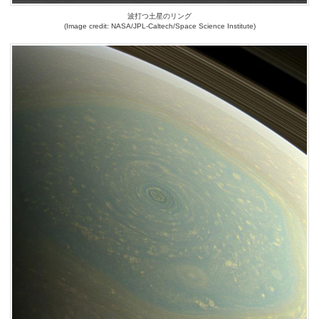
波打つ土星のリング
(Image credit: NASA/JPL-Caltech/Space Science Institute)