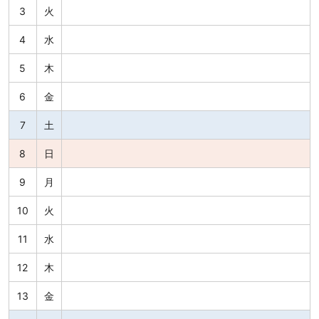
3
火
4
水
5
木
6
金
7
土
8
日
9
月
10
火
11
水
12
木
13
金