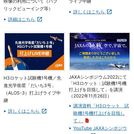
映像の利用について（パブ
ライブ中継
リックビューイング等）
詳しくはこちら
詳細はこちら
JAXAシンポジウム2022にて
H3ロケット試験機1号機／先
「H3ロケット：試験機1号機
進光学衛星「だいち3号」
打上げを目指して」を講演
（ALOS-3）打上げライブ中
（2022年11月26日）
継
講演資料「H3ロケット 試
詳しくはこちら
験機1号機打上げを目指し
て」
YouTube JAXAシンポジウ