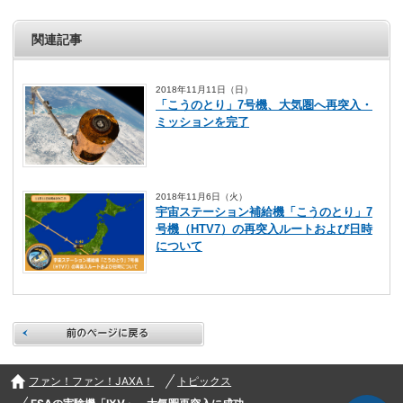
関連記事
2018年11月11日（日）
「こうのとり」7号機、大気圏へ再突入・
ミッションを完了
2018年11月6日（火）
宇宙ステーション補給機「こうのとり」7
号機（HTV7）の再突入ルートおよび日時
について
前のページに戻る
ファン！ファン！JAXA！
トピックス