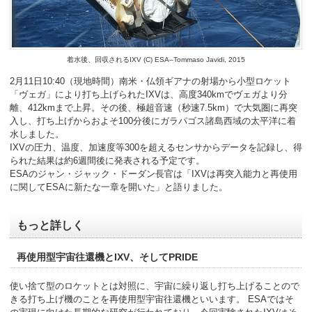
着水後、回収されるIXV (C) ESA–Tommaso Javidi, 2015
2月11日10:40（現地時間）南米・仏領ギアナの射場から小型ロケット
「ヴェガ」により打ち上げられたIXVは、高度340kmでヴェガより分
離、412kmまで上昇。その後、極超音速（秒速7.5km）で大気圏に再突
入し、打ち上げからおよそ100分後にガラパゴス諸島西域の太平洋に着
水しました。
IXVの圧力、温度、加速度等300を超えるセンサからデータを記録し、得
られた結果は約6週間後に発表される予定です。
ESAのジャン・ジャック・ドーダン長官は「IXVは再突入能力と再使用
に関してESAに新たな一章を開いた」と語りました。
もっと詳しく
再使用型宇宙往還機とIXV、そしてPRIDE
使い捨て型のロケットとは対照に、宇宙に繰り返し打ち上げることので
きる打ち上げ機のことを再使用型宇宙往還機といいます。 ESAではそ