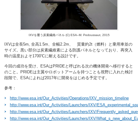
IXVを覆う炭素繊維パネル (C) ESA–M. Pedoussaut, 2015
IXVは全長5m, 全高1.5m、全幅2.2m、 質量約2t（燃料）と乗用車並の
サイズ。黒い部分は炭素繊維素による防護パネルとなっており、再突入
時の温度およそ1700℃に耐える設計です。
今回の成功を受け、ESAはPRIDEと呼ばれる次の機体開発へ移行すると
のこと。PRIDEは主翼やロボットアームを持つことも視野に入れた検討
段階で、ESAによれば2017年に開発をはじめる予定です。
参考：
http://www.esa.int/Our_Activities/Operations/IXV_mission_timeline
http://www.esa.int/Our_Activities/Launchers/IXV/ESA_experimental_sp
http://www.esa.int/Our_Activities/Launchers/IXV/Frequently_asked_qu
http://www.esa.int/Our_Activities/Launchers/IXV/What_s_new_about_E