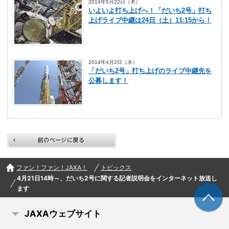
2014年5月22日（木）
いよいよ打ち上げへ！「だいち2号」打ち
上げライブ中継は24日（土）11:15から！
2014年4月2日（水）
「だいち2号」打ち上げのライブ中継先を
公募します！
前のページに戻る
ファン！ファン！JAXA！
トピックス
4月21日14時～、だいち2号に関する記者説明会をインターネット放送し
ます
JAXAウェブサイト