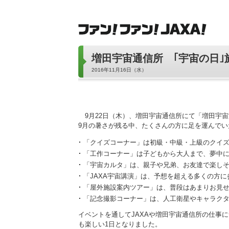
増田宇宙通信所 ｢宇宙の日｣
2016年11月16日（水）
9月22日（木）、増田宇宙通信所にて「増田宇
9月の暑さが残る中、たくさんの方に足を運んで
「クイズコーナー」は初級・中級・上級のクイ
「工作コーナー」は子どもから大人まで、夢中
「宇宙カルタ」は、親子や兄弟、お友達で楽し
「JAXA宇宙講演」は、予想を超える多くの方
「屋外施設案内ツアー」は、普段はあまりお見
「記念撮影コーナー」は、人工衛星やキャラク
イベントを通してJAXAや増田宇宙通信所の仕事
も楽しい1日となりました。