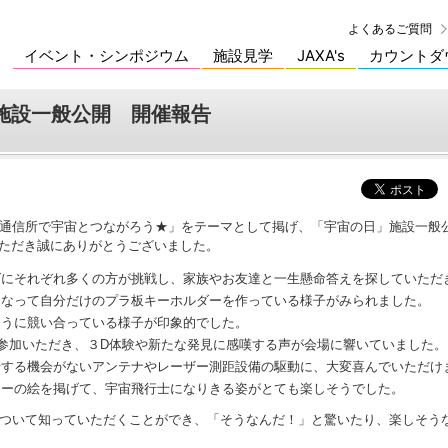
よくあるご質問
イベント・シンポジウム
施設見学
JAXA's
カウントダ
施設一般公開 開催報告
宙通信所で宇宙とつながろう★」をテーマとして掲げ、「宇宙の日」施設一般
いただき誠にありがとうございました。
ズにそれぞれ多くの方が挑戦し、家族やお友達と一生懸命答えを探していただ
になって自分だけのプラ板キーホルダーを作っている様子がみられました。
そうに競い合っている様子が印象的でした。
に参加いただき、３D体験や新たな発見に感嘆する声が会場に響いていました。
せする機会がないアンテナやレーザー測距設備の駆動に、大変喜んでいただけ
ターの絵を掲げて、宇宙飛行士になりきる姿がとても楽しそうでした。
について知っていただくことができ、「そうなんだ！」と驚いたり、楽しそう