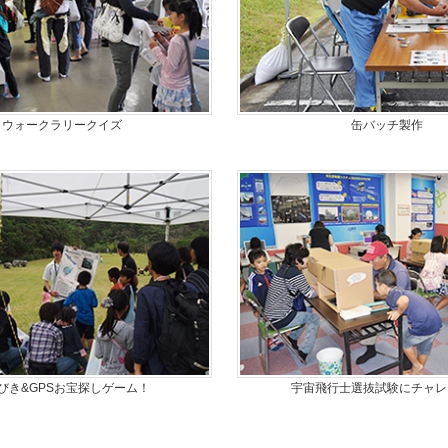
ウォークラリークイズ
缶バッチ製作
びき&GPSお宝探しゲーム！
宇宙飛行士選抜試験にチャレ