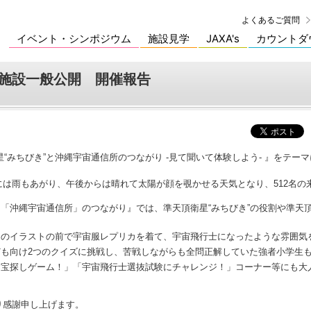
よくあるご質問
イベント・シンポジウム
施設見学
JAXA's
カウントダ
」施設一般公開 開催報告
星“みちびき”と沖縄宇宙通信所のつながり -見て聞いて体験しよう- 』をテ
は雨もあがり、午後からは晴れて太陽が顔を覗かせる天気となり、512名の
「沖縄宇宙通信所」のつながり』では、準天頂衛星“みちびき”の役割や準天
ンのイラストの前で宇宙服レプリカを着て、宇宙飛行士になったような雰囲気
も向け2つのクイズに挑戦し、苦戦しながらも全問正解していた強者小学生
お宝探しゲーム！」「宇宙飛行士選抜試験にチャレンジ！」コーナー等にも大
り感謝申し上げます。