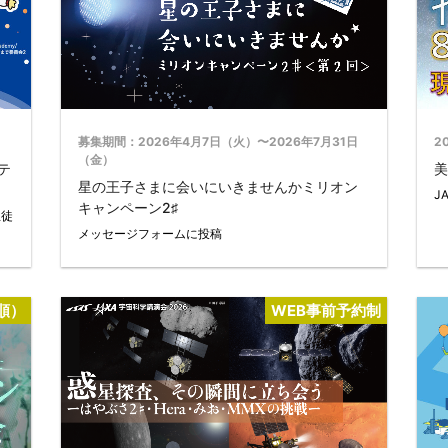
2
募集期間：2026年4月7日（火）〜2026年7月31日
（金）
テ
美
星の王子さまに会いにいきませんかミリオン
J
キャンペーン2♯
生徒
メッセージフォームに投稿
順）
WEB事前予約制