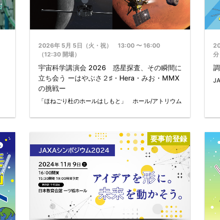
2026年 5月 5日（火・祝） 13:00 〜 16:00
2
（12:30 開場）
分
宇宙科学講演会 2026 惑星探査、その瞬間に
調
立ち会う ーはやぶさ２♯・Hera・みお・MMX
J
の挑戦ー
「ほねごり杜のホールはしもと」 ホール/アトリウム
要事前登録