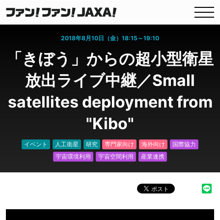
2018年8月10日（金）18:15～19:10
「きぼう」からの超小型衛星
放出ライブ中継／Small
satellites deployment from
"Kibo"
イベント
人工衛星
研究
専門家向け
海外向け
国際協力
宇宙環境利用
宇宙空間利用
産業連携