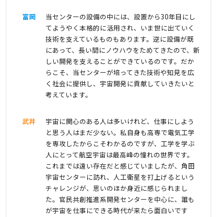
富岡
当センターの設備の中には、設置から30年目にし
てようやく本格的に活用され、いま世に出ていく
技術を支えているものもあります。逆に設備が既
にあって、長い間にノウハウをためてきたので、新
しい開発を支えることができているのです。だか
らこそ、当センターが培ってきた技術や知見を広
く社会に提供し、宇宙開発に貢献していきたいと
考えています。
武井
宇宙に関心のある人は多いけれど、仕事にしよう
と思う人はまだ少ない。私自身も高専で電気工学
を専攻したからこそわかるのですが、工学を学ぶ
人にとって航空宇宙は最高峰の憧れの世界です。
これまでは遠い存在だと感じていましたが、角田
宇宙センターに訪れ、人工衛星を打上げるという
チャレンジが、思いのほか身近に感じられまし
た。官民共創推進系開発センターを中心に、誰も
が宇宙を仕事にできる時代が来たら面白いです