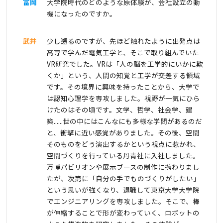
富岡
大学院時代のどのような原体験が、会社設立の動
機になったのですか。
武井
少し遡るのですが、先ほど触れたように出発点は
高専で学んだ電気工学と、そこで取り組んでいた
VR研究でした。VRは「人の脳を工学的にいかに欺
くか」という、人間の知覚と工学が交差する領域
です。その境界に興味を持ったことから、大学で
は認知心理学を専攻しました。視野が一気にひら
けたのはその頃です。文学、哲学、社会学、建
築......世の中にはこんなにも多様な学問があるのだ
と、衝撃に近い感覚がありました。その後、空間
そのものをどう演出するかという視点に惹かれ、
空間づくりを行っている丹青社に入社しました。
万博パビリオンや展示ブースの制作に携わりまし
たが、次第に「自分の手でものづくりがしたい」
という思いが強くなり、退職して東京大学大学院
でエンジニアリングを専攻しました。そこで、棒
が伸縮することで形が変わっていく、ロボットの