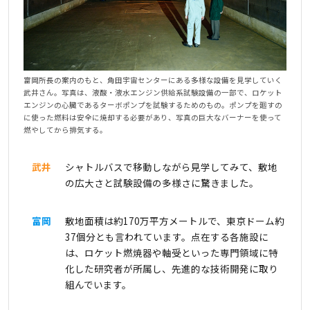
富岡所長の案内のもと、角田宇宙センターにある多様な設備を見学していく
武井さん。写真は、液酸・液水エンジン供給系試験設備の一部で、ロケット
エンジンの心臓であるターボポンプを試験するためのもの。ポンプを廻すの
に使った燃料は安全に焼却する必要があり、写真の巨大なバーナーを使って
燃やしてから排気する。
武井
シャトルバスで移動しながら見学してみて、敷地
の広大さと試験設備の多様さに驚きました。
富岡
敷地面積は約170万平方メートルで、東京ドーム約
37個分とも言われています。点在する各施設に
は、ロケット燃焼器や軸受といった専門領域に特
化した研究者が所属し、先進的な技術開発に取り
組んでいます。