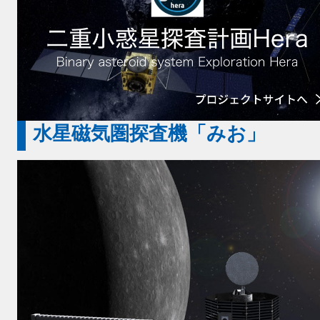
水星磁気圏探査機「みお」