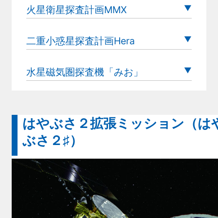
火星衛星探査計画MMX
二重小惑星探査計画Hera
水星磁気圏探査機「みお」
はやぶさ２拡張ミッション（は
ぶさ２♯）