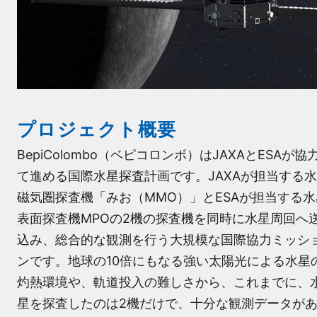
プロジェクト概要
BepiColombo（ベピコロンボ）はJAXAとESAが協
て進める国際水星探査計画です。JAXAが担当する
磁気圏探査機「みお（MMO）」とESAが担当する水
表面探査機MPOの2機の探査機を同時に水星周回へ
込み、総合的な観測を行う大規模な国際協力ミッシ
ンです。地球の10倍にもなる強い太陽光による水星
灼熱環境や、軌道投入の難しさから、これまでに、
星を探査したのは2機だけで、十分な観測データが