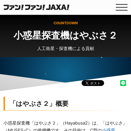
COUNTDOWN
小惑星探査機はやぶさ２
人工衛星・探査機による貢献
「はやぶさ２」概要
小惑星探査機「はやぶさ２」（Hayabusa2）は、「はやぶさ」
（MUSES-C）の後継機です。その目的は、C型の
小惑星