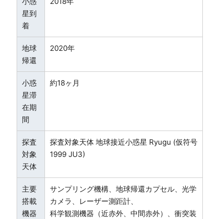
小惑
2018年
星到
着
地球
2020年
帰還
小惑
約18ヶ月
星滞
在期
間
探査
探査対象天体 地球接近小惑星 Ryugu (仮符号
対象
1999 JU3)
天体
主要
サンプリング機構、地球帰還カプセル、光学
搭載
カメラ、レーザー測距計、
機器
科学観測機器（近赤外、中間赤外）、衝突装