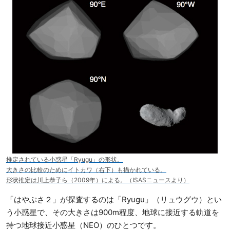
推定されている小惑星「Ryugu」の形状。
大きさの比較のためにイトカワ（右下）も描かれている。
形状推定は川上恭子ら（2009年）による。（ISASニュースより）
「はやぶさ２」が探査するのは「Ryugu」（リュウグウ）とい
う小惑星で、その大きさは900m程度、地球に接近する軌道を
持つ地球接近小惑星（NEO）のひとつです。