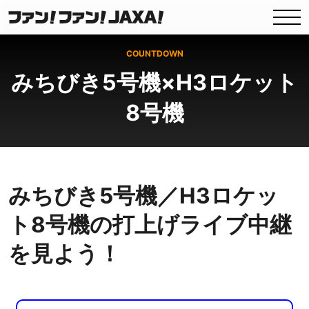
COUNTDOWN
みちびき5号機×H3ロケット
8号機
みちびき5号機／H3ロケッ
ト8号機の打上げライブ中継
を見よう！