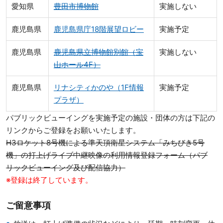
愛知県
豊田市博物館
実施しない
鹿児島県
鹿児島県庁18階展望ロビー
実施予定
鹿児島県
鹿児島県立博物館別館（宝
実施しない
山ホール4F）
鹿児島県
リナシティかのや（1F情報
実施予定
プラザ）
パブリックビューイングを実施予定の施設・団体の方は下記の
リンクからご登録をお願いいたします。
H3ロケット8号機による準天頂衛星システム「みちびき5号
機」の打上げライブ中継映像の利用情報登録フォーム（パブ
リックビューイング及び配信協力）
※登録は終了しています。
ご留意事項