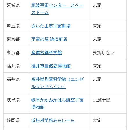
茨城県
筑波宇宙センター スペー
未定
スドーム
埼玉県
さいたま市宇宙劇場
未定
東京都
宇宙の店 浜松町店
未定
東京都
多摩六都科学館
実施しない
福井県
福井市自然史博物館
未定
福井県
福井県児童科学館（エンゼ
未定
ルランドふくい）
岐阜県
岐阜かかみがはら航空宇宙
実施予定
博物館
静岡県
浜松科学館みらいーら
未定