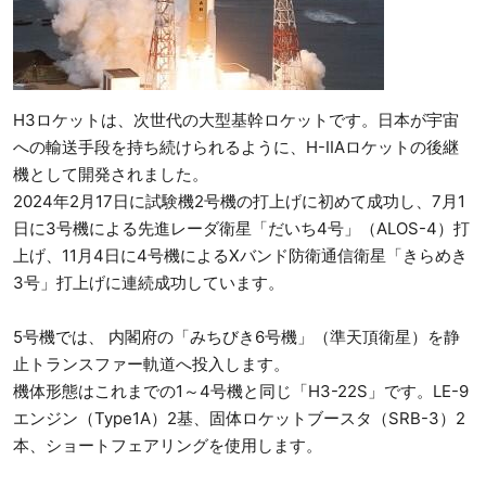
H3ロケットは、次世代の大型基幹ロケットです。日本が宇宙
への輸送手段を持ち続けられるように、H-IIAロケットの後継
機として開発されました。
2024年2月17日に試験機2号機の打上げに初めて成功し、7月1
日に3号機による先進レーダ衛星「だいち4号」（ALOS-4）打
上げ、11月4日に4号機によるXバンド防衛通信衛星「きらめき
3号」打上げに連続成功しています。
5号機では、 内閣府の「みちびき6号機」（準天頂衛星）を静
止トランスファー軌道へ投入します。
機体形態はこれまでの1～4号機と同じ「H3-22S」です。LE-9
エンジン（Type1A）2基、固体ロケットブースタ（SRB-3）2
本、ショートフェアリングを使用します。