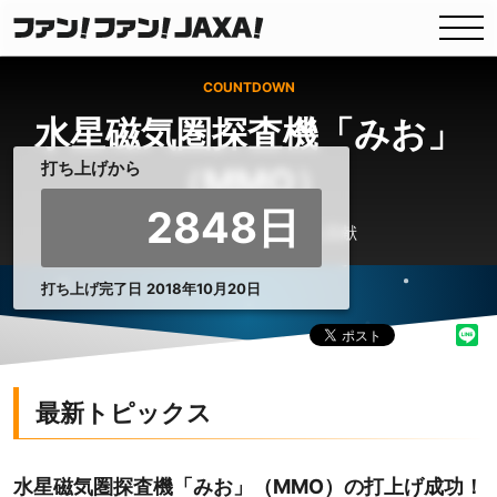
COUNTDOWN
水星磁気圏探査機「みお」
打ち上げから
（MMO）
2848
日
人工衛星・探査機による貢献
打ち上げ
完了日
2018年
10月
20日
最新トピックス
水星磁気圏探査機「みお」（MMO）の打上げ成功！