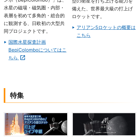
型の衛星を打ち上げる能力を
水星の磁場・磁気圏・内部・
備えた、世界最大級の打上げ
表層を初めて多角的・総合的
ロケットです。
に観測する、日欧初の大型共
アリアン5ロケットの概要は
同プロジェクトです。
こちら
国際水星探査計画
BepiColomboについてはこ
ちら
特集